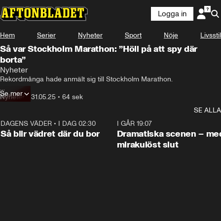
Logga in
Hem
Serier
Nyheter
Sport
Nöje
Livsstil
Så var Stockholm Marathon: ”Höll på att spy där
borta”
Nyheter
Rekordmånga hade anmält sig till Stockholm Marathon.

Se mer
Aftonbladets reporter mötte löparna 32 kilometer in i loppet.
Nyheter
•
31.05.25
•
64 sek
SE ALLA
DAGENS VÄDER
•
I DAG 02:30
1:06
I GÅR 19:07
Så blir vädret där du bor
Dramatiska scenen – me
mirakulöst slut