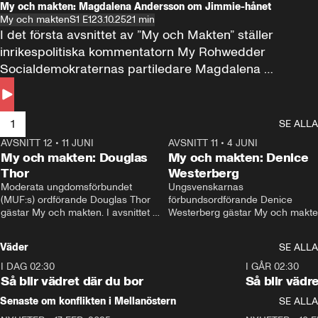
My och makten: Magdalena Andersson om Jimmie-hånet
My och makten
S1 E1
23.10.25
21 min
I det första avsnittet av ”My och Makten” ställer 
inrikespolitiska kommentatorn My Rohwedder 
Socialdemokraternas partiledare Magdalena 
Andersson till svars.
1
SE ALLA
AVSNITT 12
•
11 JUNI
26:27
AVSNITT 11
•
4 JUNI
2
My och makten: Douglas
My och makten: Denice
Thor
Westerberg
Moderata ungdomsförbundet 
Ungsvenskarnas 
(MUF:s) ordförande Douglas Thor 
förbundsordförande Denice 
gästar My och makten. I avsnittet 
Westerberg gästar My och makten.
diskuteras tonårsutvisningarna och 
avsnittet diskuteras migrationsfrå
hur Moderaterna ska locka väljare till 
och hur SD ska locka kvinnliga 
Väder
SE ALLA
valet i höst. 
väljare. 
I DAG 02:30
1:06
I GÅR 02:30
Så blir vädret där du bor
Så blir vädr
Senaste om konflikten i Mellanöstern
SE ALLA