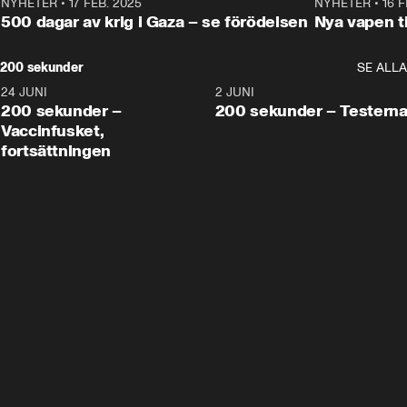
NYHETER
•
17 FEB. 2025
0:45
NYHETER
•
16 F
500 dagar av krig i Gaza – se förödelsen
Nya vapen ti
200 sekunder
SE ALLA
24 JUNI
5:00
2 JUNI
200 sekunder –
200 sekunder – Testern
Vaccinfusket,
fortsättningen