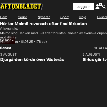
Logga in
Hem
Serier
Nyheter
Sport
Nöje
Livsstil
Här tar Malmö revansch efter finalförlusten
Allsvenskan
Malmö slog Häcken med 3-0 efter förlusten i finalen av svenska cupen 
mot Häcken
Se mer
Allsvenskan
•
01.06.25
•
178 sek
Senast
SE ALLA
3 AUGUSTI
3:00
3 AUGUSTI
Djurgården körde över Västerås
Sirius gör t