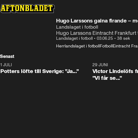
Hugo Larssons galna firande – 
Landslaget i fotboll
Hugo Larssons Eintracht Frankfurt 
Landslaget i fotboll
•
03.06.25
•
38 sek
Herrlandslaget i fotboll
Fotboll
Eintracht Fra
Senast
1 JULI
0:30
29 JUNI
Potters löfte till Sverige: ”Ja...”
Victor Lindelöfs f
”Vi får se...”