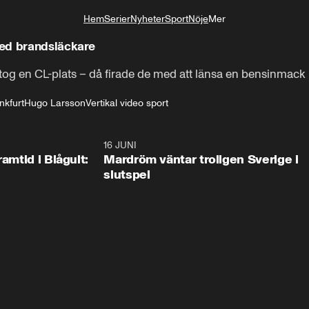
Hem
Serier
Nyheter
Sport
Nöje
Mer
Livsstil
med brandsläckare
tog en CL-plats – då firade de med att länsa en bensinmack
nkfurt
Hugo Larsson
Vertikal video sport
0:24
16 JUNI
0:2
ramtid i Blågult:
Mardröm väntar troligen Sverige i
slutspel