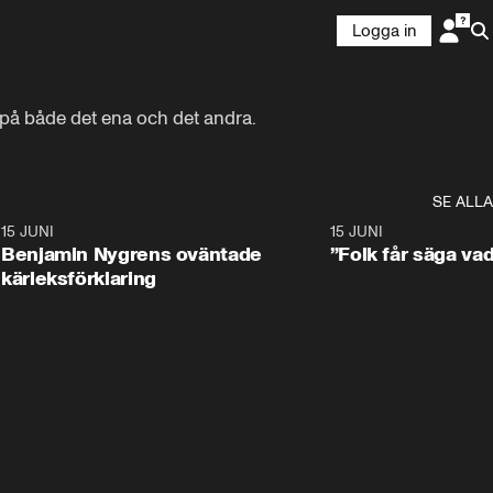
Logga in
 på både det ena och det andra.
SE ALLA
9
15 JUNI
0:22
15 JUNI
Benjamin Nygrens oväntade
”Folk får säga vad
kärleksförklaring