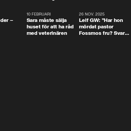
4:24
10 FEBRUARI
4:13
26 NOV. 2025
8:1
der –
Sara måste sälja
Leif GW: ”Har hon
huset för att ha råd
mördat pastor
med veterinären
Fossmos fru? Svar
nej.”