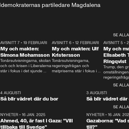
aldemokraternas partiledare Magdalena 
SE ALLA
7
AVSNITT 7
•
19 FEBRUARI
24:30
AVSNITT 6
•
12 FEBRUARI
27:30
AVSNITT 5
•
My och makten:
My och makten: Ulf
My och ma
Simona Mohamsson
Kristersson
Elisabeth
 
Tonårsutvisningarna, skolan 
Tonårsutvisningarna, 
Ringqvist
och och krisen i Liberalerna 
regeringsfrågan och 
Trump, den gr
står i fokus i det sjunde 
matpriserna står i fokus i 
omställningen
avsnittet av ”My och 
det sjätte avsnittet av ”My 
regeringsfråga
makten”. Se när 
och makten”. Se när 
centrum i det 
SE ALLA
Aftonbladets inrikespolitiska 
Aftonbladets inrikespolitiska 
avsnittet av ”
kommentator My 
kommentator My 
6
4 AUGUSTI
1:06
3 AUGUSTI
Makten”. Se nä
Rohwedder ställer 
Rohwedder ställer 
Så blir vädret där du bor
Så blir vädret där
Aftonbladets in
utbildnings- och 
statsminister Ulf Kristersson 
kommentator 
SE ALLA
integrationsminister Simona 
till svars.
Rohwedder stäl
Mohamsson till svars.
Centerpartiets
2
NYHETER
•
16 JAN. 2025
1:01
NYHETER
•
16 JAN. 20
Thand Ring till
Ahmed, 40, är fast i Gaza: ”Vill
Gazaborna: ”Vad s
tillbaka till Sverige”
till?”