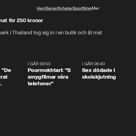
Hem
Serier
Nyheter
Sport
Nöje
Mer
Livsstil
mat för 250 kronor
ark i Thailand tog sig in i en butik och åt mat
1:54
I GÅR 09:53
1:36
I GÅR 06:40
0:4
: ”De
Pourmokhtari: ”S
Sex dödade i
irat
smygfilmar våra
skolskjutning
telefoner”
ns”