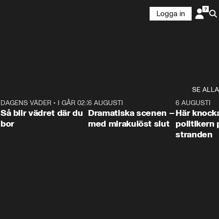
Logga in
SE ALLA
7
DAGENS VÄDER
•
I GÅR 02:30
1:06
6 AUGUSTI
0:42
6 AUGUSTI
Så blir vädret där du
Dramatiska scenen –
Här knock
bor
med mirakulöst slut
politikern 
stranden