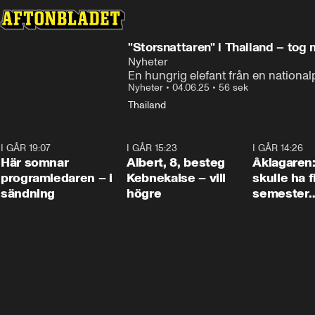
"Storsnattaren" i Thailand – tog 
Nyheter
En hungrig elefant från en nationalp
Nyheter
•
04.06.25
•
56 sek
Thailand
I GÅR 19:07
0:45
I GÅR 15:23
0:54
I GÅR 14:26
Här somnar
Albert, 8, besteg
Åklagaren
programledaren – i
Kebnekaise – vill
skulle ha f
sändning
högre
semester
tillsamma