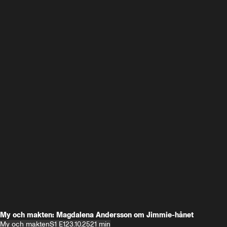
My och makten: Magdalena Andersson om Jimmie-hånet
My och makten
S1 E1
23.10.25
21 min