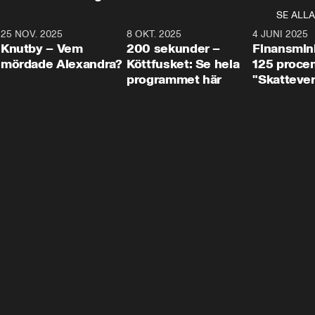
SE ALLA
3
25 NOV. 2025
31:05
8 OKT. 2025
4:29
4 JUNI 2025
Knutby – Vem
200 sekunder –
Finansmin
mördade Alexandra?
Köttfusket: Se hela
125 procent
programmet här
"Skattever
viktig uppg