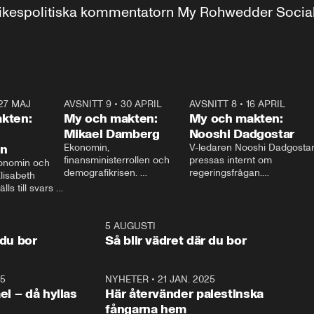
r inrikespolitiska kommentatorn My Rohwedder Soci
27 MAJ
3:51
AVSNITT 9
•
30 APRIL
24:00
AVSNITT 8
•
16 APRIL
25:1
kten:
My och makten:
My och makten:
Mikael Damberg
Nooshi Dadgostar
on
Ekonomin, 
V-ledaren Nooshi Dadgostar
finansministerrollen och 
pressas internt om 
onomin och 
demografikrisen. 
regeringsfrågan.

lisabeth 
Oppositionen ställs till svars 
I Aftonbladets 
ls till svars 
när Socialdemokraternas 
partiledarutfrågning ”My 
stern gästar 
Mikael Damberg gästar My 
och Makten” sätter hon ner 
My och Makten. 
och Makten. 
foten mot kritikerna:

1:06
5 AUGUSTI
1:0
– Vi ställer upp i val. Ska vi 
 du bor
Så blir vädret där du bor
vara med så sitter vi förstås 
25
1:22
NYHETER
•
21 JAN. 2025
0:5
ael – då hyllas
Här återvänder palestinska
fångarna hem