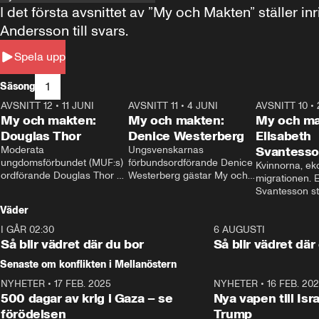
I det första avsnittet av ”My och Makten” ställe
Andersson till svars.
Spela upp
1
Säsong
AVSNITT 12
•
11 JUNI
26:27
AVSNITT 11
•
4 JUNI
23:40
AVSNITT 10
•
My och makten:
My och makten:
My och ma
Douglas Thor
Denice Westerberg
Elisabeth
Moderata 
Ungsvenskarnas 
Svantess
ungdomsförbundet (MUF:s) 
förbundsordförande Denice 
Kvinnorna, ek
ordförande Douglas Thor 
Westerberg gästar My och 
migrationen. E
gästar My och makten. I 
makten. I avsnittet 
Svantesson stäl
avsnittet diskuteras 
diskuteras migrationsfrågan 
när finansmini
Väder
tonårsutvisningarna och hur 
och hur SD ska locka 
Moderaterna ska locka 
kvinnliga väljare. 
I GÅR 02:30
1:06
6 AUGUSTI
väljare till valet i höst. 
Så blir vädret där du bor
Så blir vädret där
Senaste om konflikten i Mellanöstern
NYHETER
•
17 FEB. 2025
0:45
NYHETER
•
16 FEB. 20
500 dagar av krig i Gaza – se
Nya vapen till Isr
förödelsen
Trump