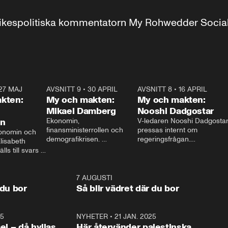
r inrikespolitiska kommentatorn My Rohwedder Soci
27 MAJ
3:51
AVSNITT 9
•
30 APRIL
24:00
AVSNITT 8
•
16 APRIL
25:1
kten:
My och makten:
My och makten:
Mikael Damberg
Nooshi Dadgostar
on
Ekonomin, 
V-ledaren Nooshi Dadgostar
finansministerrollen och 
pressas internt om 
onomin och 
demografikrisen. 
regeringsfrågan.

lisabeth 
Oppositionen ställs till svars 
I Aftonbladets 
ls till svars 
när Socialdemokraternas 
partiledarutfrågning ”My 
stern gästar 
Mikael Damberg gästar My 
och Makten” sätter hon ner 
My och Makten. 
och Makten. 
foten mot kritikerna:

1:06
7 AUGUSTI
1:0
– Vi ställer upp i val. Ska vi 
 du bor
Så blir vädret där du bor
vara med så sitter vi förstås 
25
1:22
NYHETER
•
21 JAN. 2025
0:5
ael – då hyllas
Här återvänder palestinska