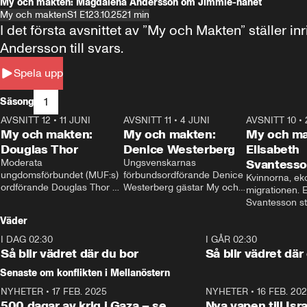
My och makten: Magdalena Andersson om Jimmie-hånet
My och makten
S1 E1
23.10.25
21 min
I det första avsnittet av ”My och Makten” ställe
Andersson till svars.
Spela upp
1
Säsong
AVSNITT 12
•
11 JUNI
26:27
AVSNITT 11
•
4 JUNI
23:40
AVSNITT 10
•
My och makten:
My och makten:
My och ma
Douglas Thor
Denice Westerberg
Elisabeth
Moderata 
Ungsvenskarnas 
Svantess
ungdomsförbundet (MUF:s) 
förbundsordförande Denice 
Kvinnorna, ek
ordförande Douglas Thor 
Westerberg gästar My och 
migrationen. E
gästar My och makten. I 
makten. I avsnittet 
Svantesson stäl
avsnittet diskuteras 
diskuteras migrationsfrågan 
när finansmini
Väder
tonårsutvisningarna och hur 
och hur SD ska locka 
Moderaterna ska locka 
kvinnliga väljare. 
I DAG 02:30
1:06
I GÅR 02:30
väljare till valet i höst. 
Så blir vädret där du bor
Så blir vädret där
Senaste om konflikten i Mellanöstern
NYHETER
•
17 FEB. 2025
0:45
NYHETER
•
16 FEB. 20
500 dagar av krig i Gaza – se
Nya vapen till Isr