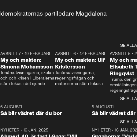
aldemokraternas partiledare Magdalena 
SE ALLA
7
AVSNITT 7
•
19 FEBRUARI
24:30
AVSNITT 6
•
12 FEBRUARI
27:30
AVSNITT 5
•
My och makten:
My och makten: Ulf
My och ma
Simona Mohamsson
Kristersson
Elisabeth
 
Tonårsutvisningarna, skolan 
Tonårsutvisningarna, 
Ringqvist
och och krisen i Liberalerna 
regeringsfrågan och 
Trump, den gr
står i fokus i det sjunde 
matpriserna står i fokus i 
omställningen
avsnittet av ”My och 
det sjätte avsnittet av ”My 
regeringsfråga
makten”. Se när 
och makten”. Se när 
centrum i det 
SE ALLA
Aftonbladets inrikespolitiska 
Aftonbladets inrikespolitiska 
avsnittet av ”
kommentator My 
kommentator My 
6
6 AUGUSTI
1:06
5 AUGUSTI
Makten”. Se nä
Rohwedder ställer 
Rohwedder ställer 
Så blir vädret där du bor
Så blir vädret där
Aftonbladets in
utbildnings- och 
statsminister Ulf Kristersson 
kommentator 
SE ALLA
integrationsminister Simona 
till svars.
Rohwedder stäl
Mohamsson till svars.
Centerpartiets
2
NYHETER
•
16 JAN. 2025
1:01
NYHETER
•
16 JAN. 20
Thand Ring till
Ahmed, 40, är fast i Gaza: ”Vill
Gazaborna: ”Vad s