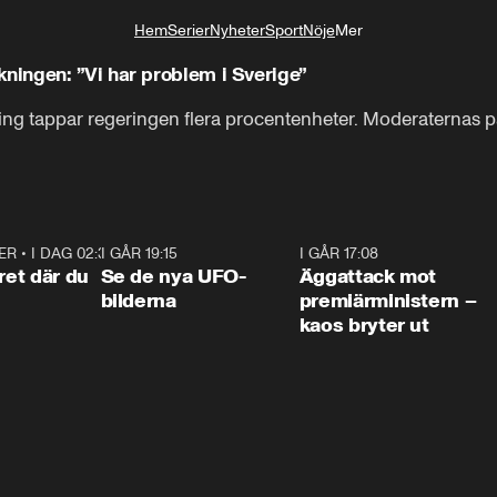
Hem
Serier
Nyheter
Sport
Nöje
Mer
Livsstil
ingen: ”Vi har problem i Sverige”
ng tappar regeringen flera procentenheter. Moderaternas p
ER
•
I DAG 02:30
1:06
I GÅR 19:15
0:36
I GÅR 17:08
0:3
ret där du
Se de nya UFO-
Äggattack mot
bilderna
premiärministern –
kaos bryter ut