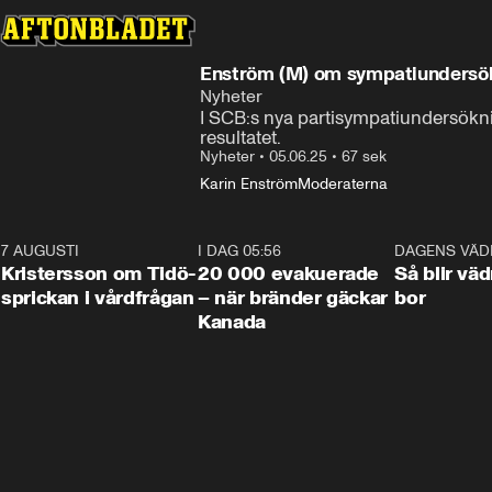
Enström (M) om sympatiundersökn
Nyheter
I SCB:s nya partisympatiundersökni
resultatet.
Nyheter
•
05.06.25
•
67 sek
Karin Enström
Moderaterna
7 AUGUSTI
0:42
I DAG 05:56
0:38
DAGENS VÄD
Kristersson om Tidö-
20 000 evakuerade
Så blir väd
sprickan i vårdfrågan
– när bränder gäckar
bor
Kanada