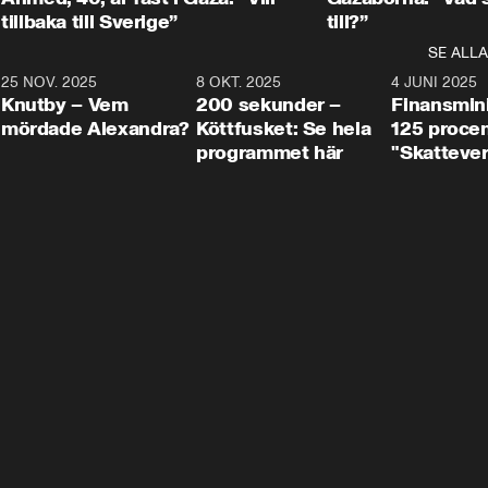
tillbaka till Sverige”
till?”
SE ALLA
3
25 NOV. 2025
31:05
8 OKT. 2025
4:29
4 JUNI 2025
Knutby – Vem
200 sekunder –
Finansmin
mördade Alexandra?
Köttfusket: Se hela
125 procent
programmet här
"Skattever
viktig uppg