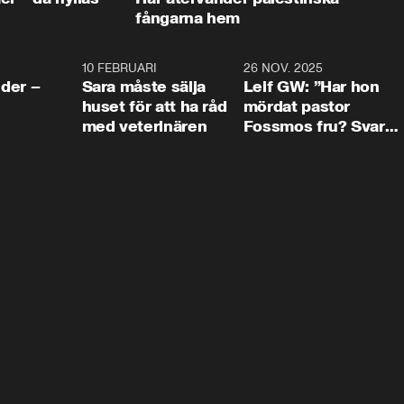
fångarna hem
4:24
10 FEBRUARI
4:13
26 NOV. 2025
8:1
der –
Sara måste sälja
Leif GW: ”Har hon
huset för att ha råd
mördat pastor
med veterinären
Fossmos fru? Svar
nej.”