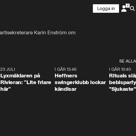
Logga in
artisekreterare Karin Enström om 
SE ALLA
7
23 JULI
2:02
I GÅR 13:46
0:55
I GÅR 10:40
Lyxmäklaren på
Heffners
Rituals sl
Rivieran: "Lite friare
swingerklubb lockar
bebisparf
här"
kändisar
”Sjukaste”