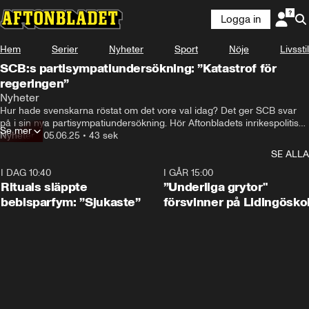
Logga in
Hem
Serier
Nyheter
Sport
Nöje
Livsstil
SCB:s partisympatiundersökning: ”Katastrof för
regeringen”
Nyheter
Hur hade svenskarna röstat om det vore val idag? Det ger SCB svar 
på i sin nya partisympatiundersökning. Hör Aftonbladets inrikespolitiska 
Se mer
kommentator My Rohwedder.
Nyheter
•
05.06.25
•
43 sek
SE ALLA
I DAG 10:40
1:01
I GÅR 15:00
Rituals släppte
”Underliga grytor"
bebisparfym: ”Sjukaste”
försvinner på Lidingösko