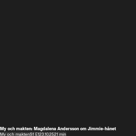
My och makten: Magdalena Andersson om Jimmie-hånet
My och makten
S1 E1
23.10.25
21 min