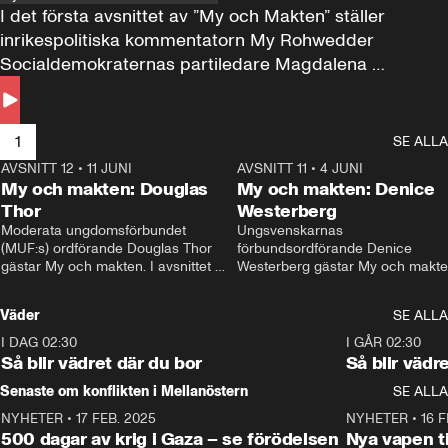
I det första avsnittet av ”My och Makten” ställer 
inrikespolitiska kommentatorn My Rohwedder 
Socialdemokraternas partiledare Magdalena 
Andersson till svars.
1
SE ALLA
AVSNITT 12
•
11 JUNI
26:27
AVSNITT 11
•
4 JUNI
2
My och makten: Douglas
My och makten: Denice
Thor
Westerberg
Moderata ungdomsförbundet 
Ungsvenskarnas 
(MUF:s) ordförande Douglas Thor 
förbundsordförande Denice 
gästar My och makten. I avsnittet 
Westerberg gästar My och makten.
diskuteras tonårsutvisningarna och 
avsnittet diskuteras migrationsfrå
hur Moderaterna ska locka väljare till 
och hur SD ska locka kvinnliga 
Väder
SE ALLA
valet i höst. 
väljare. 
I DAG 02:30
1:06
I GÅR 02:30
Så blir vädret där du bor
Så blir vädr
Senaste om konflikten i Mellanöstern
SE ALLA
NYHETER
•
17 FEB. 2025
0:45
NYHETER
•
16 F
500 dagar av krig i Gaza – se förödelsen
Nya vapen ti