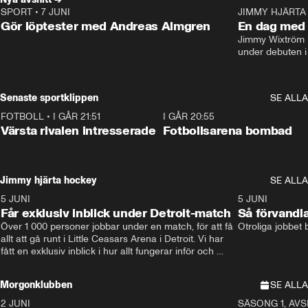
SPORT
•
7 JUNI
16:36
JIMMY HJÄRTA
Gör löptester med Andreas Almgren
En dag med 
Jimmy Wixtröm 
under debuten i
Senaste sportklippen
SE ALLA
FOTBOLL
•
I GÅR 21:51
0:31
I GÅR 20:55
Värsta rivalen intresserade
Fotbollsarena bombad
Jimmy hjärta hockey
SE ALLA
5 JUNI
11:14
5 JUNI
Får exklusiv inblick under Detroit-match
Så förvandl
Över 1 000 personer jobbar under en match, för att få 
Otroliga jobbet
allt att gå runt i Little Ceasars Arena i Detroit. Vi har 
fått en exklusiv inblick i hur allt fungerar inför och 
under match i världens bästa hockeyliga
Morgonklubben
SE ALLA
2 JUNI
SÄSONG 1, AVSN