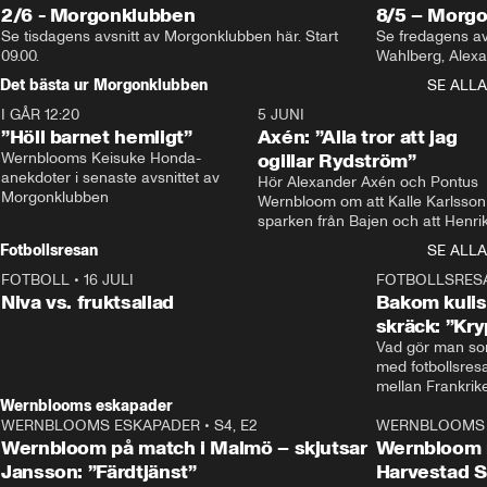
2/6 - Morgonklubben
8/5 – Morg
Se tisdagens avsnitt av Morgonklubben här. Start 
Se fredagens av
09.00. 
Det bästa ur Morgonklubben
SE ALLA
I GÅR 12:20
1:14
5 JUNI
”Höll barnet hemligt”
Axén: ”Alla tror att jag
Wernblooms Keisuke Honda-
ogillar Rydström”
anekdoter i senaste avsnittet av 
Hör Alexander Axén och Pontus 
Morgonklubben
Wernbloom om att Kalle Karlsson 
sparken från Bajen och att Henrik
Rydström tar över
Fotbollsresan
SE ALLA
FOTBOLL
•
16 JULI
0:44
FOTBOLLSRES
Niva vs. fruktsallad
Bakom kulis
skräck: ”Kry
Vad gör man som
med fotbollsres
Wernblooms eskapader
WERNBLOOMS ESKAPADER
•
S4, E2
38:23
WERNBLOOMS 
Wernbloom på match i Malmö – skjutsar
Wernbloom 
Jansson: ”Färdtjänst”
Harvestad 