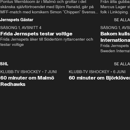
Pontus Wernbloom är i Malmö och grottar i det 
Från åtta gubbar 
skånska självförtroendet med Björn Ranelid, går på 
Marcus Lager sta
MFF-match med komikern Simon ”Chippen” Svensson 
folk i Linköping
och hjälper skadade stjärnbacken Pontus Jansson 
och Wernbloom kl
Jernspets Gästar
SE ALLA
hem. 
SÄSONG 1, AVSNITT 4
13:37
SÄSONG 1, AVS
Frida Jernspets testar voltige
Bakom kuli
Frida Jernspets åker till Södertörn ryttarcenter och 
Internation
testar voltige
Frida Jernspets 
Sweden Interna
SHL
SE ALLA
KLUBB-TV ISHOCKEY
•
7 JUNI
1:02:53
KLUBB-TV ISHOCKEY
•
6 JUNI
1:0
Plus
60 minuter om Malmö
60 minuter om Björklöve
Redhawks