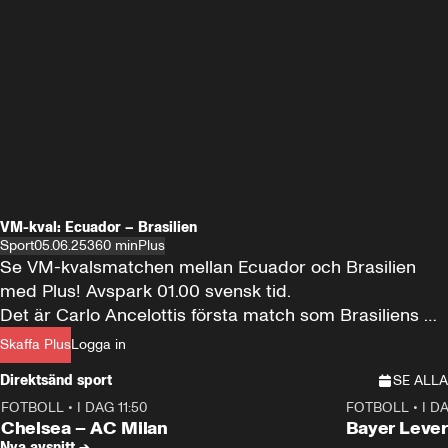
VM-kval: Ecuador – Brasilien
Sport
05.06.25
360 min
Plus
Se VM-kvalsmatchen mellan Ecuador och Brasilien 
med Plus! Avspark 01.00 svensk tid.

Det är Carlo Ancelottis första match som Brasiliens 
förbundskapten och många storstjärnor i lagen – det 
Skaffa Plus
Logga in
vill ni inte missa!
Direktsänd sport
SE ALLA
FOTBOLL
•
I DAG 11:50
FOTBOLL
•
I D
Plus
Plus
Chelsea – AC Milan
Bayer Lever
Nya avsnitt →