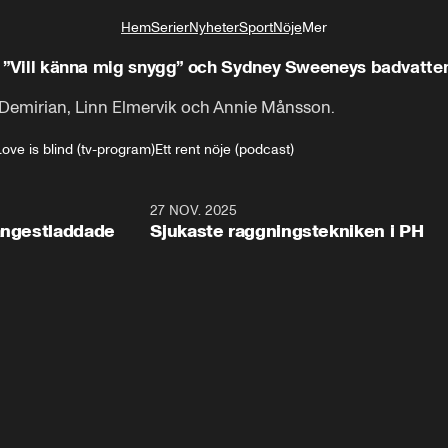
Hem
Serier
Nyheter
Sport
Nöje
Mer
Livsstil
en: ”Vill känna mig snygg” och Sydney Sweeneys badvatten
 Demirian, Linn Elmervik och Annie Månsson.
Love is blind (tv-program)
Ett rent nöje (podcast)
37:00
27 NOV. 2025
38:1
 ångestladdade
Sjukaste raggningstekniken i PH