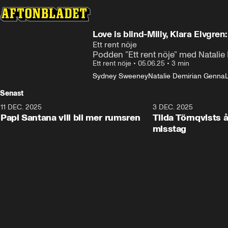
Love is blind-Milly, Klara Elvgr
Ett rent nöje
Podden ”Ett rent nöje” med Natalie
Ett rent nöje
•
05.06.25
•
3 min
Sydney Sweeney
Natalie Demirian Genna
Senast
11 DEC. 2025
35:04
3 DEC. 2025
Papi Santana vill bli mer rumsren
Tilda Törnqvists
misstag