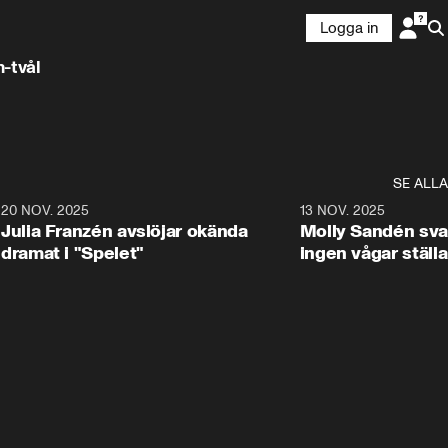
Logga in
-tvål
SE ALLA
4
20 NOV. 2025
34:42
13 NOV. 2025
Julia Franzén avslöjar okända
Molly Sandén sva
dramat i "Spelet"
ingen vågar ställa