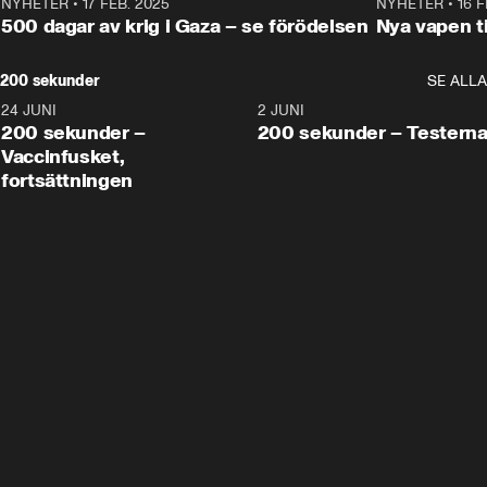
NYHETER
•
17 FEB. 2025
0:45
NYHETER
•
16 F
500 dagar av krig i Gaza – se förödelsen
Nya vapen ti
200 sekunder
SE ALLA
24 JUNI
5:00
2 JUNI
200 sekunder –
200 sekunder – Testern
Vaccinfusket,
fortsättningen