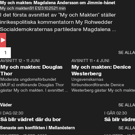
My och makten: Magdalena Andersson om Jimmie-hånet
My och makten
S1 E1
23.10.25
21 min
I det första avsnittet av ”My och Makten” ställer 
inrikespolitiska kommentatorn My Rohwedder 
Socialdemokraternas partiledare Magdalena 
Andersson till svars.
1
SE ALLA
AVSNITT 12
•
11 JUNI
26:27
AVSNITT 11
•
4 JUNI
2
My och makten: Douglas
My och makten: Denice
Thor
Westerberg
Moderata ungdomsförbundet 
Ungsvenskarnas 
(MUF:s) ordförande Douglas Thor 
förbundsordförande Denice 
gästar My och makten. I avsnittet 
Westerberg gästar My och makten.
diskuteras tonårsutvisningarna och 
avsnittet diskuteras migrationsfrå
hur Moderaterna ska locka väljare till 
och hur SD ska locka kvinnliga 
Väder
SE ALLA
valet i höst. 
väljare. 
I DAG 02:30
1:06
I GÅR 02:30
Så blir vädret där du bor
Så blir vädr
Senaste om konflikten i Mellanöstern
SE ALLA