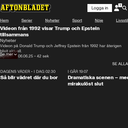
Logga in
Hem
Serier
Nyheter
Sport
Nöje
Livsstil
Videon från 1992 visar Trump och Epstein
tillsammans
Nyheter
Videon på Donald Trump och Jeffrey Epstein från 1992 har återigen 
blivit aktuell.
Se mer
Nyheter
•
06.06.25
•
42 sek
SE ALLA
DAGENS VÄDER
•
I DAG 02:30
1:06
I GÅR 19:07
Så blir vädret där du bor
Dramatiska scenen – me
mirakulöst slut