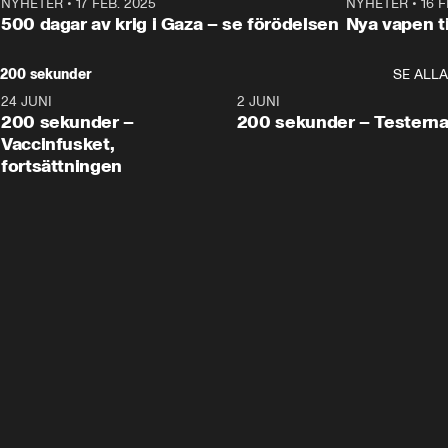
NYHETER
•
17 FEB. 2025
0:45
NYHETER
•
16 F
500 dagar av krig i Gaza – se förödelsen
Nya vapen ti
200 sekunder
SE ALLA
24 JUNI
5:00
2 JUNI
200 sekunder –
200 sekunder – Testern
Vaccinfusket,
fortsättningen