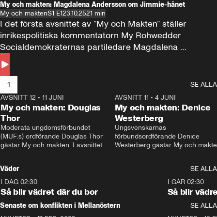
My och makten: Magdalena Andersson om Jimmie-hånet
My och makten
S1 E1
23.10.25
21 min
I det första avsnittet av ”My och Makten” ställer 
inrikespolitiska kommentatorn My Rohwedder 
Socialdemokraternas partiledare Magdalena 
Andersson till svars.
1
SE ALLA
AVSNITT 12
•
11 JUNI
26:27
AVSNITT 11
•
4 JUNI
2
My och makten: Douglas
My och makten: Denice
Thor
Westerberg
Moderata ungdomsförbundet 
Ungsvenskarnas 
(MUF:s) ordförande Douglas Thor 
förbundsordförande Denice 
gästar My och makten. I avsnittet 
Westerberg gästar My och makten.
diskuteras tonårsutvisningarna och 
avsnittet diskuteras migrationsfrå
hur Moderaterna ska locka väljare till 
och hur SD ska locka kvinnliga 
Väder
SE ALLA
valet i höst. 
väljare. 
I DAG 02:30
1:06
I GÅR 02:30
Så blir vädret där du bor
Så blir vädr
Senaste om konflikten i Mellanöstern
SE ALLA