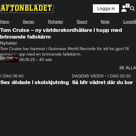
Logga in
Hem
Serier
Nyheter
Sport
Nöje
Livsstil
Tom Cruise – ny världsrekordhållare i hopp med
brinnande fallskärm
Nyheter
Tom Cruise har hamnat i Guinness World Records för att ha gjort 16 
enmanshopp med en brinnande fallskärm.
Se mer
Nyheter
•
06.06.25
•
46 sek
SE ALLA
I DAG 06:40
0:47
DAGENS VÄDER
•
I DAG 02:30
Sex dödade i skolskjutning
Så blir vädret där du bor