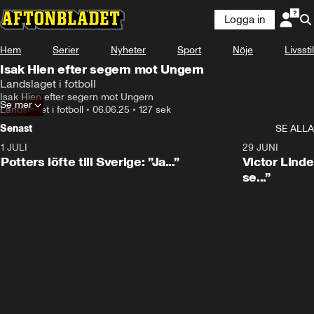
Logga in
Hem
Serier
Nyheter
Sport
Nöje
Livsstil
Isak Hien efter segern mot Ungern
Landslaget i fotboll
Isak Hien efter segern mot Ungern
Se mer
Landslaget i fotboll
•
06.06.25
•
127 sek
Senast
SE ALLA
1 JULI
0:30
29 JUNI
Potters löfte till Sverige: ”Ja...”
Victor Lindel
se...”