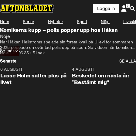
Logga in
Hem
Serier
Nyheter
Sport
Nöje
Livsstil
Komikerns kupp – polis poppar upp hos Håkan
Nöje
När Håkan Hellströms spelade sin första kväll på Ullevi för sommaren 
2025 poppade en oväntad polis upp på scen. Se videon när komiken 
Se mer
Björn Gustafsson dyker upp.
Nöje
•
06.06.25
•
51 sek
Senaste
SE ALLA
6 AUGUSTI
1:04
4 AUGUSTI
Lasse Holm sätter plus på
Beskedet om nästa år:
livet
”Bestämt mig”