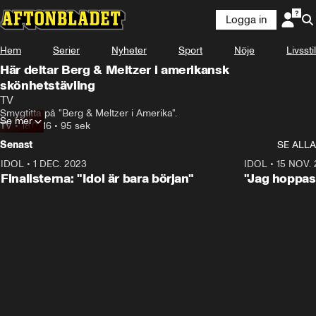
Logga in
Hem
Serier
Nyheter
Sport
Nöje
Livsstil
Här deltar Berg & Meltzer i amerikansk
skönhetstävling
TV
Smygtitta på "Berg & Meltzer i Amerika".
Se mer
TV
•
18.07.16
•
95 sek
Senast
SE ALLA
IDOL
•
1 DEC. 2023
0:56
IDOL
•
15 NOV.
Finalisterna: "Idol är bara början"
"Jag hoppas 