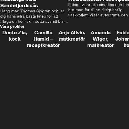
Sandefjordssås
Fabian visar alla sina tips och tric
hur man får till en riktigt härlig 
Häng med Thomas Sjögren och lär 
fläskkotlett. Vi får även träffa den 
dig hans allra bästa knep för att 
före detta schlagerkungen Fredrik
tillaga en hel fisk. I detta avsnitt blir 
som lämnat stan och sadlat om till
Våra profiler
de helstekt rödtunga med 
grisbonde på Gotland.
sandefjordssås och en magisk sallad 
Dante Zia,
Camilla
Anja Allvin,
Amanda
Fabia
på pepparrot och äpple.
kock
Hamid –
matkreatör
Wiger,
Joha
receptkreatör
matkreatör
k