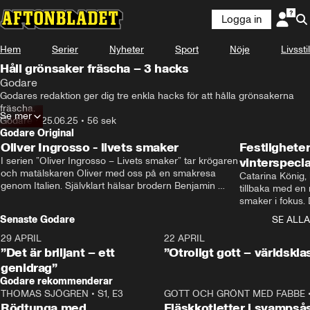
Logga in
Hem
Serier
Nyheter
Sport
Nöje
Livsstil
Håll grönsaker fräscha – 3 hacks
Godare
Godares redaktion ger dig tre enkla hacks för att hålla grönsakerna 
fräscha.
Se mer
Godare
•
25.06.25
•
56 sek
Godare Original
Oliver Ingrosso - livets smaker
Festlighete
I serien ”Oliver Ingrosso – Livets smaker” tar krögaren 
vinterspecia
och matälskaren Oliver med oss på en smakresa 
Catarina König, 
genom Italien. Självklart hälsar brodern Benjamin 
tillbaka med en
Ingrosso på i Rom.
smaker i fokus. D
julfavoriter och 
Senaste Godare
SE ALLA
succé.
29 APRIL
0:50
22 APRIL
”Det är briljant – ett
”Otroligt gott – världskla
genidrag”
Godare rekommenderar
THOMAS SJÖGREN
•
S1, E3
13:56
GOTT OCH GRÖNT MED FABBE
Rödtunga med
Fläskkotletter i svampså