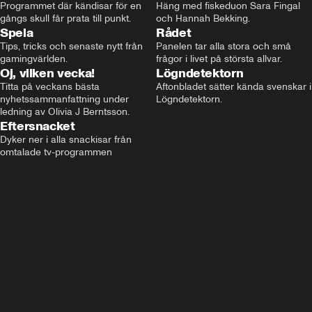
Programmet där kändisar för en 
Häng med fiskeduon Sara Fingal 
gångs skull får prata till punkt.
och Hannah Bekking.
Spela
Rådet
Tips, tricks och senaste nytt från 
Panelen tar alla stora och små 
gamingvärlden.
frågor i livet på största allvar.
Oj, vilken vecka!
Lögndetektorn
Titta på veckans bästa 
Aftonbladet sätter kända svenskar i 
nyhetssammanfattning under 
Lögndetektorn.
ledning av Olivia J Berntsson.
Eftersnacket
Dyker ner i alla snackisar från 
omtalade tv-programmen