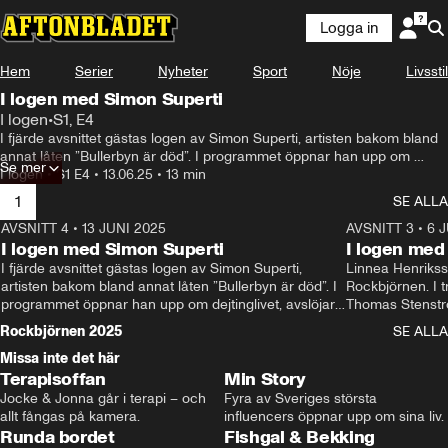
Logga in
Hem
Serier
Nyheter
Sport
Nöje
Livsstil
I logen med Simon Superti
I logen
•
S1, E4
I fjärde avsnittet gästas logen av Simon Superti, artisten bakom bland 
annat låten ”Bullerbyn är död”. I programmet öppnar han upp om 
Se mer
dejtinglivet, avslöjar vad han raderat från sin rider och vilka ”dance 
I logen
•
S1 E4
•
13.06.25
•
13 min
moves” han kör på scen. Samt, låten Superti gärna hade stulit.
1
SE ALLA
AVSNITT 4
•
13 JUNI 2025
12:38
AVSNITT 3
•
6 
I logen med Simon Superti
I logen me
I fjärde avsnittet gästas logen av Simon Superti, 
Linnea Henriksson
artisten bakom bland annat låten ”Bullerbyn är död”. I 
Rockbjörnen. I tr
programmet öppnar han upp om dejtinglivet, avslöjar 
Thomas Stenströ
vad han raderat från sin rider och vilka ”dance moves” 
hårt i ansiktet” 
Rockbjörnen 2025
SE ALLA
han kör på scen. Samt, låten Superti gärna hade stulit.
på Stenströms r
Missa inte det här
0:15
artistens favoritd
Terapisoffan
Min Story
Jocke & Jonna går i terapi – och 
Fyra av Sveriges största 
allt fångas på kamera.
influencers öppnar upp om sina liv.
Runda bordet
Fishgal & Bekking