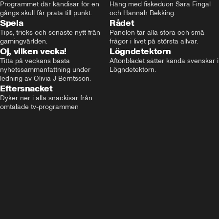
Programmet där kändisar för en 
Häng med fiskeduon Sara Fingal 
gångs skull får prata till punkt.
och Hannah Bekking.
Spela
Rådet
Tips, tricks och senaste nytt från 
Panelen tar alla stora och små 
gamingvärlden.
frågor i livet på största allvar.
Oj, vilken vecka!
Lögndetektorn
Titta på veckans bästa 
Aftonbladet sätter kända svenskar i 
nyhetssammanfattning under 
Lögndetektorn.
ledning av Olivia J Berntsson.
Eftersnacket
Dyker ner i alla snackisar från 
omtalade tv-programmen