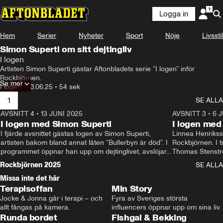
Logga in
Hem
Serier
Nyheter
Sport
Nöje
Livsstil
Simon Superti om sitt dejtingliv
I logen
Artisten Simon Superti gästar Aftonbladets serie ”I logen” inför 
Rockbjörnen.
Se mer
I logen
•
13.06.25
•
54 sek
1
SE ALLA
AVSNITT 4
•
13 JUNI 2025
12:38
AVSNITT 3
•
6 
I logen med Simon Superti
I logen me
I fjärde avsnittet gästas logen av Simon Superti, 
Linnea Henriksson
artisten bakom bland annat låten ”Bullerbyn är död”. I 
Rockbjörnen. I tr
programmet öppnar han upp om dejtinglivet, avslöjar 
Thomas Stenströ
vad han raderat från sin rider och vilka ”dance moves” 
hårt i ansiktet” 
Rockbjörnen 2025
SE ALLA
han kör på scen. Samt, låten Superti gärna hade stulit.
på Stenströms r
Missa inte det här
0:15
artistens favoritd
Terapisoffan
Min Story
Jocke & Jonna går i terapi – och 
Fyra av Sveriges största 
allt fångas på kamera.
influencers öppnar upp om sina liv.
Runda bordet
Fishgal & Bekking