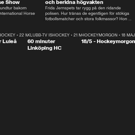
rse Show
och beridna högvakten
rundtur bakom 
Frida Jernspets tar rygg på den ridande 
ternational Horse 
polisen. Hur tränas de egentligen för stökiga 
fotbollsmatcher och stora folkmassor? Hon 
hälsar även på hos beridna högvakten, som 
den här dagen ska byta av högvakten, som 
SHOCKEY
1:00:28
•
22 MAJ
KLUBB-TV ISHOCKEY
vaktar slottet.
1:00:18
•
21 MAJ
HOCKEYMORGON
•
18 MAJ
Plus
r Luleå
60 minuter
18/5 - Hockeymorgo
Linköping HC