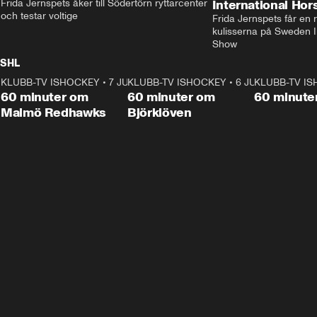
Frida Jernspets åker till Södertörn ryttarcenter 
International Ho
och testar voltige
Frida Jernspets får en 
kulisserna på Sweden In
Show
SHL
KLUBB-TV ISHOCKEY
1:02:53
•
7 JUNI
KLUBB-TV ISHOCKEY
1:00:59
•
6 JUNI
KLUBB-TV I
Plus
Plus
60 minuter om
60 minuter om
60 minute
Malmö Redhawks
Björklöven