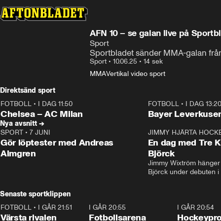
AFN 10 – se galan live på Sportb
Sport
Sportbladet sänder MMA-galan frå
Sport
•
10.06.25
•
14 sek
MMA
Vertikal video sport
Direktsänd sport
FOTBOLL
•
I DAG 11:50
FOTBOLL
•
I DAG 13:2
Plus
Plus
Chelsea – AC Milan
Bayer Leverkusen
Nya avsnitt →
SPORT
•
7 JUNI
16:36
JIMMY HJÄRTA HOCK
Gör löptester med Andreas
En dag med Tre K
Almgren
Björck
Jimmy Wixtröm hänger 
Björck under debuten i
Senaste sportklippen
FOTBOLL
•
I GÅR 21:51
0:31
I GÅR 20:55
0:29
I GÅR 20:54
Värsta rivalen
Fotbollsarena
Hockeyprof