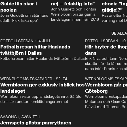
Guidettis skor i
nej – felaktig info”
chock: ”I
poolen
John Guidetti och Pontus 
glädje!?”
Wernbloom pratar gamla 
John Guidetti om stjärnans 
Rasar efter N
landslagsminnen från 2016
utfall: ”Fick fiska upp”
varning mot D
SE ALLA
8
FOTBOLLSRESAN
•
14 JULI
41:35
FOTBOLLSRESAN
•
10
Fotbollsresan hittar Haalands
Här bryter de ih
tvättbjörn i Dallas
dans
Fotbollsresan hittar Haalands tvättbjörn i Dallas
Erik Niva och Linn Nord
skratta när de får se 
dans inför Frankrikes st
VM-kvartsfinalen. 
4
WERNBLOOMS ESKAPADER
•
S2, E4
24:20
WERNBLOOMS ESKAP
Plus
Wernbloom ger exklusiv inblick hos
Wernbloom går på
landslaget
Göteborg
Wernbloom visar upp landslagets inre: Så äter 
Wernblooms Eskapader:
de – får rundtur i omklädningsrummet
Mutumba och Oisin Cant
Blåvitt med Thomas Bo
0
SÄSONG 1, AVSNITT 1
25:12
Jernspets gästar pararyttaren