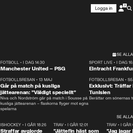
Logga in
SE ALLA
FOTBOLL
•
I DAG 14:30
SPORT LIVE
•
I DAG 16
Plus
Plus
Manchester United – PSG
Eintracht Frankfu
3
FOTBOLLSRESAN
•
13 MAJ
33:19
FOTBOLLSRESAN
•
S5
Går på match på kusliga
Exklusivt: Träffar
jättearenan: ”Väldigt speciellt”
Tunisien
Niva och Nordström går på match i Sousse på 
Berättar om sönernas tu
kusliga jättearenan – flaskorna flyger mot egna 
spelarna 
SE ALLA
 18:52
7
ISHOCKEY
•
I GÅR 18:26
2:19
TRAV
•
I GÅR 12:01
5:16
TRAV
•
I GÅR 
Straffar avgjorde
”Jättefin häst som
”Jag jagar 