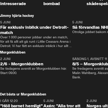
intresserade
bombad
skådespel
Jimmy hjärta hockey
5 JUNI
11:14
5 JUNI
Får exklusiv inblick under Detroit-
Så förvandlas NH
match
Otroliga jobbet bakom r
Över 1 000 personer jobbar under en match, 
för att få allt att gå runt i Little Ceasars Arena i 
Detroit. Vi har fått en exklusiv inblick i hur allt 
fungerar inför och under match i världens 
Morgonklubben
bästa hockeyliga
2 JUNI
SÄSONG 1, AVSNITT 11
2/6 - Morgonklubben
8/5 – Morgonklu
Se tisdagens avsnitt av Morgonklubben här. 
Se fredagens avsnitt 
Start 09.00. 
Malin Wahlberg, Alexa
Bank. 
Det bästa ur Morgonklubben
I GÅR 12:20
1:14
5 JUNI
0:44
2 JUNI
”Höll barnet hemligt”
Axén: ”Alla tror att
Norges ul