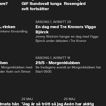
are?
GIF Sundsvall tunga
Rosengård
svit fortsätter
1:04
SÄSONG 1, AVSNITT 29
17:3
L-rinken
En dag med Tre Kronors Viggo
inkens förvandling
Björck
Jimmy Wixtröm hänger en dag med Viggo 
Björck under debuten i Tre Kronor
SÄSONG 1, AVSNITT 16
bben
29/5 - Morgonklubben
av Morgonklubben med 
Se fredagens avsnitt av Morgonklubben här. 
nder Axén och Simon 
Start 09.00. 
0:26
29 MAJ
0:30
26 MAJ
0:3
timata hån
”Jag är så trött så jag
Axén har aldrig