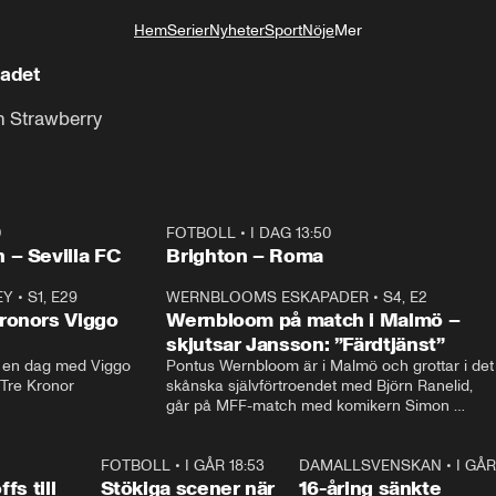
Hem
Serier
Nyheter
Sport
Nöje
Mer
Livsstil
ladet
n Strawberry
0
FOTBOLL
•
I DAG 13:50
Plus
 – Sevilla FC
Brighton – Roma
EY
•
S1, E29
17:38
WERNBLOOMS ESKAPADER
•
S4, E2
38:2
ronors Viggo
Wernbloom på match i Malmö –
skjutsar Jansson: ”Färdtjänst”
en dag med Viggo 
Pontus Wernbloom är i Malmö och grottar i det 
 Tre Kronor
skånska självförtroendet med Björn Ranelid, 
går på MFF-match med komikern Simon 
”Chippen” Svensson och hjälper skadade 
stjärnbacken Pontus Jansson hem. 
0:23
FOTBOLL
•
I GÅR 18:53
1:44
DAMALLSVENSKAN
•
I GÅR
0:4
fs till
Stökiga scener när
16-åring sänkte