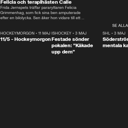
Felicia och terapihästen Calle
Frida Jernspets träffar pararyttaren Felicia 
Grimmenhag, som fick sina ben amputerade 
efter en bilolycka. Sen åker hon vidare till ett 
vård- och omsorgsboende med den 76 
SE ALLA
centimeter höga terapihästen Calle.
HOCKEYMORGON
•
11 MAJ
ISHOCKEY
•
3 MAJ
0:22
SHL
•
3 MAJ
n
11/5 - Hockeymorgon
Festade sönder
Söderströ
pokalen: ”Käkade
mentala 
upp dem”