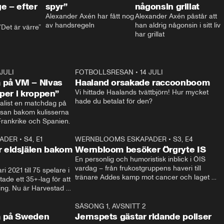
e – efter
spyr”
någonsin grillat
Alexander Axén har fått nog 
Alexander Axén påstår att 
av handsregeln
han aldrig någonsin i sitt liv 
Det är värre”
har grillat
 JULI
36:52
FOTBOLLSRESAN
•
14 JULI
0:3
 på VM – Nivas
Haaland orsakade raccoonboom
yper i kroppen”
Vi hittade Haalands tvättbjörn! Hur mycket 
hade du betalat för den?
list en matchdag på 
esan bakom kulisserna 
på semifinalen mellan Frankrike och Spanien. 
ADER
•
S4, E1
32:14
WERNBLOOMS ESKAPADER
•
S3, E4
33:1
Plus
 eldsjälen bakom
Wernbloom besöker Örgryte IS
En personlig och humoristisk inblick i ÖIS 
vardag – från frukostgruppens haveri till 
i 2021 till 75 spelare i 
tränare Addes kamp mot cancer och laget 
de ett 35+-lag för att 
som siktar mot Allsvenskan.
ing. Nu är Harvestad 
ch Wernbloom kliver 
14:14
SÄSONG 1, AVSNITT 2
24:5
a på Sweden
Jernspets gästar ridande poliser