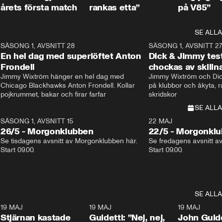
årets första match
rankas etta”
på V85”
SE ALLA
8
SÄSONG 1, AVSNITT 28
20:38
SÄSONG 1, AVSNITT 2
Plus
En hel dag med superlöftet Anton
Dick & Jimmy test
Frondell
chockas av skill
Jimmy Wixtröm hänger en hel dag med 
Jimmy Wixtröm och Dick
Chicago Blackhawks Anton Frondell. Kollar 
på klubbor och åkyta, r
pojkrummet, bakar och firar farfar
skridskor 
SE ALLA
SÄSONG 1, AVSNITT 15
22 MAJ
26/5 - Morgonklubben
22/5 - Morgonkl
Se tisdagens avsnitt av Morgonklubben här. 
Se fredagens avsnitt a
Start 09.00. 
Start 09.00. 
SE ALLA
1
19 MAJ
0:43
19 MAJ
0:39
19 MAJ
Stjärnan kastade
Guidetti: ”Nej, nej,
John Guide