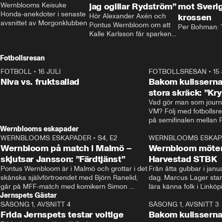
Wernblooms Keisuke 
jag ogillar Rydström”
mot Sverig
Honda-anekdoter i senaste 
Hör Alexander Axén och 
krossen
avsnittet av Morgonklubben
Pontus Wernbloom om att 
Per Bohman: ”
Kalle Karlsson får sparken 
från Bajen och att Henrik 
Rydström tar över
Fotbollsresan
FOTBOLL
•
16 JULI
0:44
FOTBOLLSRESAN
•
15
Niva vs. fruktsallad
Bakom kulisserna
stora skräck: ”Kr
Vad gör man som journa
VM? Följ med fotbollsr
Wernblooms eskapader
WERNBLOOMS ESKAPADER
•
S4, E2
38:23
WERNBLOOMS ESKAP
Wernbloom på match i Malmö –
Wernbloom möter
skjutsar Jansson: ”Färdtjänst”
Harvestad STBK
Pontus Wernbloom är i Malmö och grottar i det 
Från åtta gubbar i januar
skånska självförtroendet med Björn Ranelid, 
dag. Marcus Lager starta
går på MFF-match med komikern Simon 
lära känna folk i Linköp
Jernspets Gästar
”Chippen” Svensson och hjälper skadade 
STBK en institution – o
SÄSONG 1, AVSNITT 4
stjärnbacken Pontus Jansson hem. 
13:37
rakt in i värmen.
SÄSONG 1, AVSNITT 3
Frida Jernspets testar voltige
Bakom kulissern