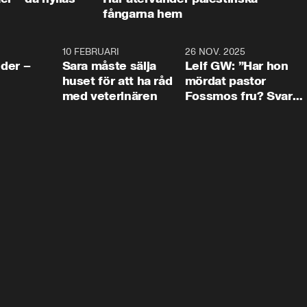
fångarna hem
4:24
10 FEBRUARI
4:13
26 NOV. 2025
8:1
der –
Sara måste sälja
Leif GW: ”Har hon
huset för att ha råd
mördat pastor
med veterinären
Fossmos fru? Svar
nej.”