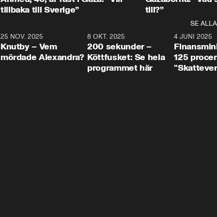
tillbaka till Sverige”
till?”
SE ALLA
3
25 NOV. 2025
31:05
8 OKT. 2025
4:29
4 JUNI 2025
Knutby – Vem
200 sekunder –
Finansmin
mördade Alexandra?
Köttfusket: Se hela
125 procent
programmet här
"Skattever
viktig uppg