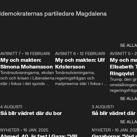
aldemokraternas partiledare Magdalena 
SE ALLA
7
AVSNITT 7
•
19 FEBRUARI
24:30
AVSNITT 6
•
12 FEBRUARI
27:30
AVSNITT 5
•
My och makten:
My och makten: Ulf
My och ma
Simona Mohamsson
Kristersson
Elisabeth
 
Tonårsutvisningarna, skolan 
Tonårsutvisningarna, 
Ringqvist
och och krisen i Liberalerna 
regeringsfrågan och 
Trump, den gr
står i fokus i det sjunde 
matpriserna står i fokus i 
omställningen
avsnittet av ”My och 
det sjätte avsnittet av ”My 
regeringsfråga
makten”. Se när 
och makten”. Se när 
centrum i det 
SE ALLA
Aftonbladets inrikespolitiska 
Aftonbladets inrikespolitiska 
avsnittet av ”
kommentator My 
kommentator My 
6
4 AUGUSTI
1:06
3 AUGUSTI
Makten”. Se nä
Rohwedder ställer 
Rohwedder ställer 
Så blir vädret där du bor
Så blir vädret där
Aftonbladets in
utbildnings- och 
statsminister Ulf Kristersson 
kommentator 
SE ALLA
integrationsminister Simona 
till svars.
Rohwedder stäl
Mohamsson till svars.
Centerpartiets
2
NYHETER
•
16 JAN. 2025
1:01
NYHETER
•
16 JAN. 20
Thand Ring till
Ahmed, 40, är fast i Gaza: ”Vill
Gazaborna: ”Vad s