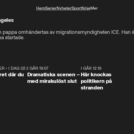
Hem
Serier
Nyheter
Sport
Nöje
Mer
Livsstil
ngeles
sin pappa omhändertas av migrationsmyndigheten ICE. Han ä
a startade.
ER
•
I DAG 02:30
1:06
I GÅR 19:07
0:42
I GÅR 12:19
0:4
ret där du
Dramatiska scenen –
Här knockas
med mirakulöst slut
politikern på
stranden