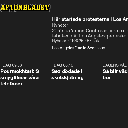
Här startade protesterna i Los A
Nyheter
20-åriga Yurien Contreras fick se 
fabriken där Los Angeles-protestern
Nyheter
•
11.06.25
•
67 sek
Los Angeles
Emelie Svensson
I DAG 09:53
1:36
I DAG 06:40
0:47
DAGENS VÄD
Pourmokhtari: S
Sex dödade i
Så blir väd
smygfilmar våra
skolskjutning
bor
telefoner