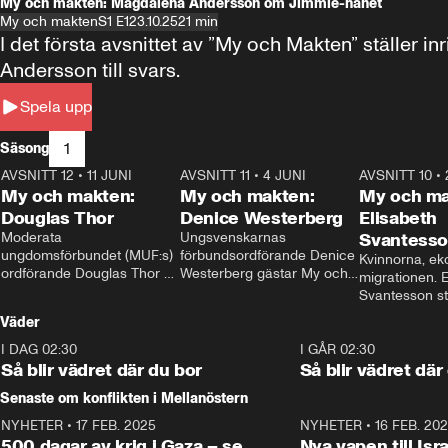
My och makten: Magdalena Andersson om Jimmie-hånet
My och makten
S1 E1
23.10.25
21 min
I det första avsnittet av ”My och Makten” ställe
Andersson till svars.
Spela upp
1
Säsong
AVSNITT 12
•
11 JUNI
26:27
AVSNITT 11
•
4 JUNI
23:40
AVSNITT 10
•
My och makten:
My och makten:
My och ma
Douglas Thor
Denice Westerberg
Elisabeth
Moderata 
Ungsvenskarnas 
Svantess
ungdomsförbundet (MUF:s) 
förbundsordförande Denice 
Kvinnorna, ek
ordförande Douglas Thor 
Westerberg gästar My och 
migrationen. E
gästar My och makten. I 
makten. I avsnittet 
Svantesson stäl
avsnittet diskuteras 
diskuteras migrationsfrågan 
när finansmini
Väder
tonårsutvisningarna och hur 
och hur SD ska locka 
Moderaterna ska locka 
kvinnliga väljare. 
I DAG 02:30
1:06
I GÅR 02:30
väljare till valet i höst. 
Så blir vädret där du bor
Så blir vädret där
Senaste om konflikten i Mellanöstern
NYHETER
•
17 FEB. 2025
0:45
NYHETER
•
16 FEB. 20
500 dagar av krig i Gaza – se
Nya vapen till Isr