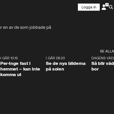
Logga in
r en av de som jobbade på 
SE ALLA
5
I GÅR 10:16
1:26
I GÅR 08:20
0:31
DAGENS VÄD
Per-Inge fast i
Se de nya bilderna
Så blir väd
hemmet – kan inte
på solen
bor
komma ut