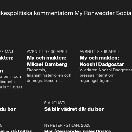
r inrikespolitiska kommentatorn My Rohwedder Soci
27 MAJ
3:51
AVSNITT 9
•
30 APRIL
24:00
AVSNITT 8
•
16 APRIL
25:1
kten:
My och makten:
My och makten:
Mikael Damberg
Nooshi Dadgostar
on
Ekonomin, 
V-ledaren Nooshi Dadgostar
finansministerrollen och 
pressas internt om 
onomin och 
demografikrisen. 
regeringsfrågan.

lisabeth 
Oppositionen ställs till svars 
I Aftonbladets 
ls till svars 
när Socialdemokraternas 
partiledarutfrågning ”My 
stern gästar 
Mikael Damberg gästar My 
och Makten” sätter hon ner 
My och Makten. 
och Makten. 
foten mot kritikerna:

1:06
5 AUGUSTI
1:0
– Vi ställer upp i val. Ska vi 
 du bor
Så blir vädret där du bor
vara med så sitter vi förstås 
25
1:22
NYHETER
•
21 JAN. 2025
0:5
ael – då hyllas
Här återvänder palestinska