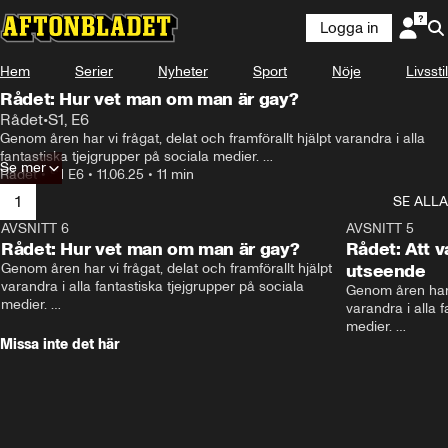
Logga in
Hem
Serier
Nyheter
Sport
Nöje
Livsstil
Rådet: Hur vet man om man är gay?
Rådet
•
S1, E6
Genom åren har vi frågat, delat och framförallt hjälpt varandra i alla 
fantastiska tjejgrupper på sociala medier. 

Se mer
Rådet
•
S1 E6
•
11.06.25
•
11 min
I Aftonbladets nya programsatsning ”Rådet” möts programledare Olivia 
1
SE ALLA
J Berntsson, influencern och poddaren Lovisa ”Laki” Karlsson och 
kulturjournalisten och författaren Minna Höggren för att ta alla dessa 
AVSNITT 6
11:20
AVSNITT 5
stora och små funderingar på absolut största allvar.
Rådet: Hur vet man om man är gay?
Rådet: Att v
Genom åren har vi frågat, delat och framförallt hjälpt 
utseende
varandra i alla fantastiska tjejgrupper på sociala 
Genom åren har vi
medier. 

varandra i alla f
medier. 

I Aftonbladets nya programsatsning ”Rådet” möts 
Missa inte det här
programledare Olivia J Berntsson, influencern och 
I Aftonbladets 
poddaren Lovisa ”Laki” Karlsson och 
programledare Ol
kulturjournalisten och författaren Minna Höggren för 
poddaren Lovisa
att ta alla dessa stora och små funderingar på absolut 
kulturjournalist
största allvar.
att ta alla dess