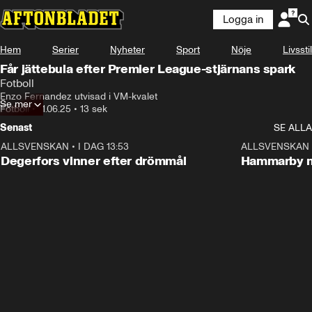
Logga in
Hem
Serier
Nyheter
Sport
Nöje
Livsstil
Får jättebula efter Premier League-stjärnans spark
Fotboll
Enzo Fernandez utvisad i VM-kvalet
Se mer
Fotboll
•
11.06.25
•
13 sek
Senast
SE ALLA
ALLSVENSKAN
•
I DAG 13:53
1:44
ALLSVENSKAN
Degerfors vinner efter drömmål
Hammarby n