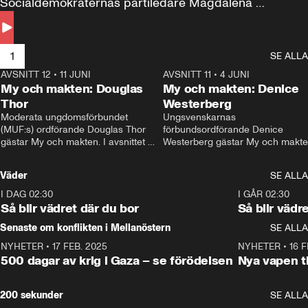
Socialdemokraternas partiledare Magdalena 
Andersson till svars.
1
SE ALLA
AVSNITT 12
•
11 JUNI
26:27
AVSNITT 11
•
4 JUNI
2
My och makten: Douglas
My och makten: Denice
Thor
Westerberg
Moderata ungdomsförbundet 
Ungsvenskarnas 
(MUF:s) ordförande Douglas Thor 
förbundsordförande Denice 
gästar My och makten. I avsnittet 
Westerberg gästar My och makten.
diskuteras tonårsutvisningarna och 
avsnittet diskuteras migrationsfrå
hur Moderaterna ska locka väljare till 
och hur SD ska locka kvinnliga 
Väder
SE ALLA
valet i höst. 
väljare. 
I DAG 02:30
1:06
I GÅR 02:30
Så blir vädret där du bor
Så blir vädr
Senaste om konflikten i Mellanöstern
SE ALLA
NYHETER
•
17 FEB. 2025
0:45
NYHETER
•
16 F
500 dagar av krig i Gaza – se förödelsen
Nya vapen ti
200 sekunder
SE ALLA