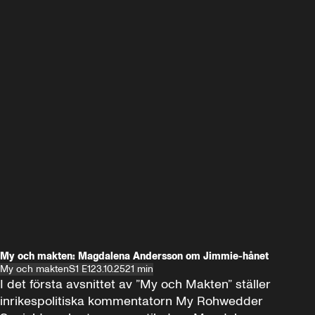
My och makten: Magdalena Andersson om Jimmie-hånet
My och makten
S1 E1
23.10.25
21 min
I det första avsnittet av ”My och Makten” ställer 
inrikespolitiska kommentatorn My Rohwedder 