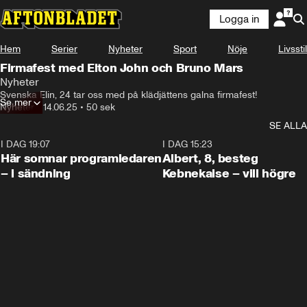
Logga in
Hem
Serier
Nyheter
Sport
Nöje
Livsstil
Firmafest med Elton John och Bruno Mars
Nyheter
Svenska Elin, 24 tar oss med på klädjättens galna firmafest!
Se mer
Nyheter
•
14.06.25
•
50 sek
SE ALLA
I DAG 19:07
0:45
I DAG 15:23
Här somnar programledaren
Albert, 8, besteg
– i sändning
Kebnekaise – vill högre