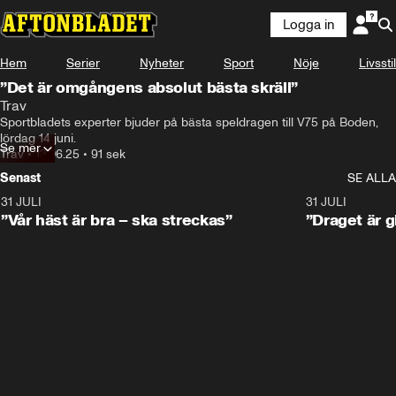
Logga in
Hem
Serier
Nyheter
Sport
Nöje
Livsstil
”Det är omgångens absolut bästa skräll”
Trav
Sportbladets experter bjuder på bästa speldragen till V75 på Boden, 
lördag 14 juni.
Se mer
Trav
•
13.06.25
•
91 sek
Senast
SE ALLA
31 JULI
4:52
31 JULI
”Vår häst är bra – ska streckas”
”Draget är g