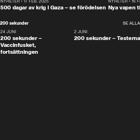
NYHETER
•
17 FEB. 2025
0:45
NYHETER
•
16 F
500 dagar av krig i Gaza – se förödelsen
Nya vapen ti
200 sekunder
SE ALLA
24 JUNI
5:00
2 JUNI
200 sekunder –
200 sekunder – Testern
Vaccinfusket,
fortsättningen