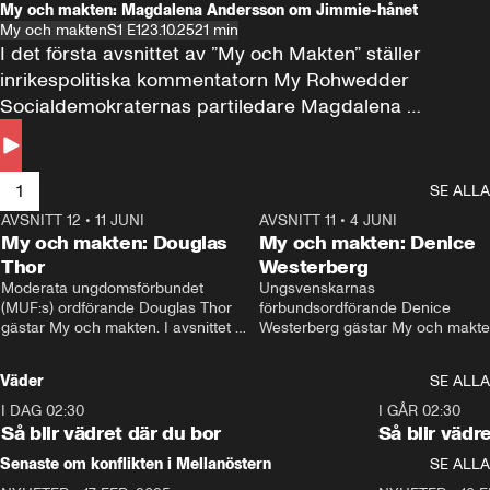
My och makten: Magdalena Andersson om Jimmie-hånet
My och makten
S1 E1
23.10.25
21 min
I det första avsnittet av ”My och Makten” ställer 
inrikespolitiska kommentatorn My Rohwedder 
Socialdemokraternas partiledare Magdalena 
Andersson till svars.
1
SE ALLA
AVSNITT 12
•
11 JUNI
26:27
AVSNITT 11
•
4 JUNI
2
My och makten: Douglas
My och makten: Denice
Thor
Westerberg
Moderata ungdomsförbundet 
Ungsvenskarnas 
(MUF:s) ordförande Douglas Thor 
förbundsordförande Denice 
gästar My och makten. I avsnittet 
Westerberg gästar My och makten.
diskuteras tonårsutvisningarna och 
avsnittet diskuteras migrationsfrå
hur Moderaterna ska locka väljare till 
och hur SD ska locka kvinnliga 
Väder
SE ALLA
valet i höst. 
väljare. 
I DAG 02:30
1:06
I GÅR 02:30
Så blir vädret där du bor
Så blir vädr
Senaste om konflikten i Mellanöstern
SE ALLA