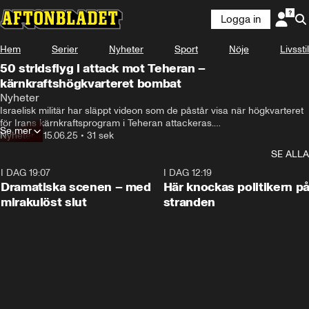
Logga in
Hem
Serier
Nyheter
Sport
Nöje
Livsstil
50 stridsflyg i attack mot Teheran –
kärnkraftshögkvarteret bombat
Nyheter
Israelisk militär har släppt videon som de påstår visa när högkvarteret 
för Irans kärnkraftsprogram i Teheran attackeras.

Se mer
Attacken ska ha skett på lördagen och omkring 80 mål i den iranska 
Nyheter
•
15.06.25
•
31 sek
huvudstaden ska ha träffats.
SE ALLA
I DAG 19:07
0:42
I DAG 12:19
Dramatiska scenen – med
Här knockas politikern p
mirakulöst slut
stranden