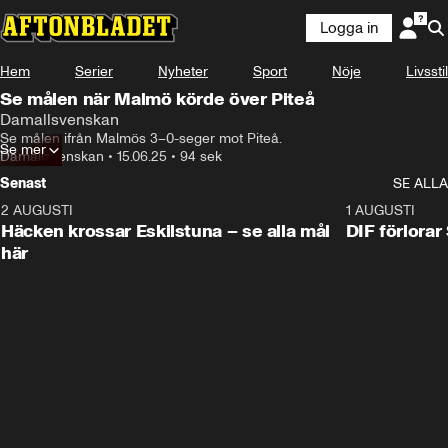
Logga in
Hem
Serier
Nyheter
Sport
Nöje
Livsstil
Se målen när Malmö körde över Piteå
Damallsvenskan
Se målen ifrån Malmös 3–0-seger mot Piteå.
Se mer
Damallsvenskan
•
15.06.25
•
94 sek
Senast
SE ALLA
2 AUGUSTI
0:59
1 AUGUSTI
Häcken krossar Eskilstuna – se alla mål
DIF förlora
här