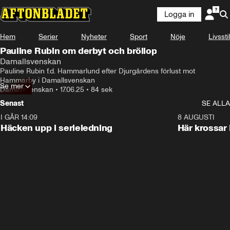
Logga in
Hem
Serier
Nyheter
Sport
Nöje
Livsstil
Pauline Rubin om derbyt och bröllop
Damallsvenskan
Pauline Rubin f.d. Hammarlund efter Djurgårdens förlust mot 
Hammarby i Damallsvenskan
Se mer
Damallsvenskan
•
17.06.25
•
84 sek
Senast
SE ALLA
I GÅR 14:09
0:56
8 AUGUSTI
Häcken upp i serieledning
Här krossar