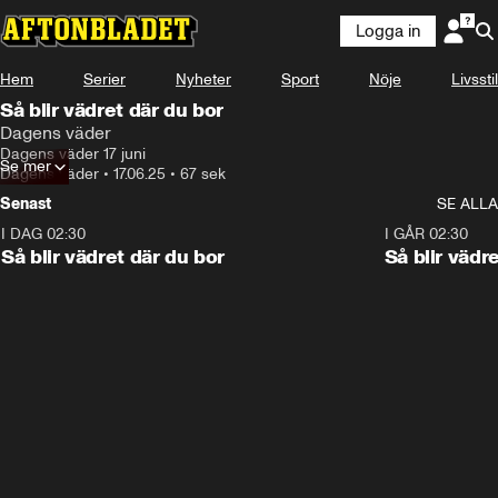
Logga in
Hem
Serier
Nyheter
Sport
Nöje
Livsstil
Så blir vädret där du bor
Dagens väder
Dagens väder 17 juni
Se mer
Dagens väder
•
17.06.25
•
67 sek
Senast
SE ALLA
I DAG 02:30
1:06
I GÅR 02:30
Så blir vädret där du bor
Så blir vädr