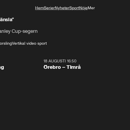
Hem
Serier
Nyheter
Sport
Nöje
Mer
Livsstil
änsla"
tanley Cup-segern
orsling
Vertikal video sport
18 AUGUSTI 16:50
Plus
ng
Örebro – Timrå