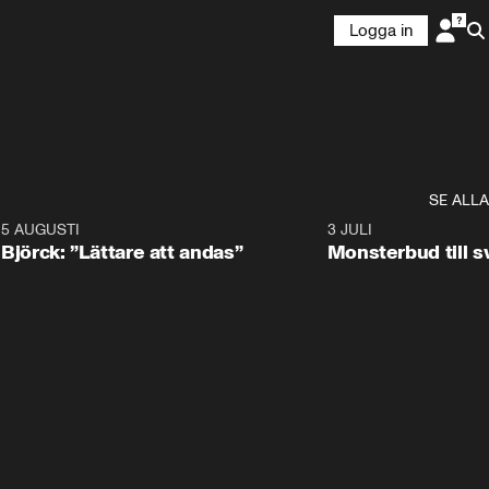
Logga in
SE ALLA
5 AUGUSTI
2:08
3 JULI
Björck: ”Lättare att andas”
Monsterbud till 