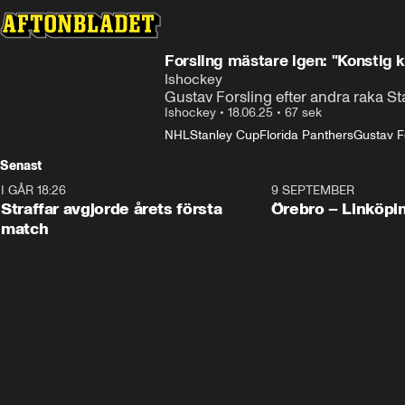
Forsling mästare igen: "Konstig k
Ishockey
Gustav Forsling efter andra raka S
Ishockey
•
18.06.25
•
67 sek
NHL
Stanley Cup
Florida Panthers
Gustav F
Senast
I GÅR 18:26
2:19
9 SEPTEMBER
Plus
Straffar avgjorde årets första
Örebro – Linköpi
match