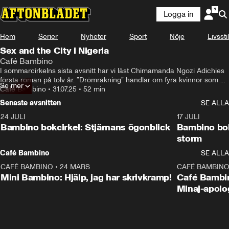
Logga in
Hem
Serier
Nyheter
Sport
Nöje
Livsstil
Sex and the City i Nigeria
Café Bambino
I sommarcirkelns sista avsnitt har vi läst Chimamanda Ngozi Adichies 
första roman på tolv år. ”Drömräkning” handlar om fyra kvinnor som 
Se mer
rör sig mellan Nigeria och USA och tänker på männen de älskat och 
Café Bambino
•
31.07.25
•
52 min
förlorat. Berättat ur fyra olika perspektiv får vi fyra olika berättelser om 
Senaste avsnitten
SE ALLA
hur de val vi gör formar oss. Hur ska man välja att leva sitt liv om man 
inte väljer som alla andra väljer?

24 JULI
49:15
17 JULI
Hur sur är Ngozi Adichie på sina studenter? Hur nice verkar inte rika 
Bambino bokcirkel: Stjärnans ögonblick
Bambino bok
journalister ha det? Och hur kan amerikaner vara så fruktansvärt 
storm
dumma i huvudet?
Café Bambino
SE ALLA
CAFÉ BAMBINO
•
24 MARS
15:04
CAFÉ BAMBIN
Mini Bambino: Hjälp, jag har skrivkramp!
Café Bambin
Minaj-apolo