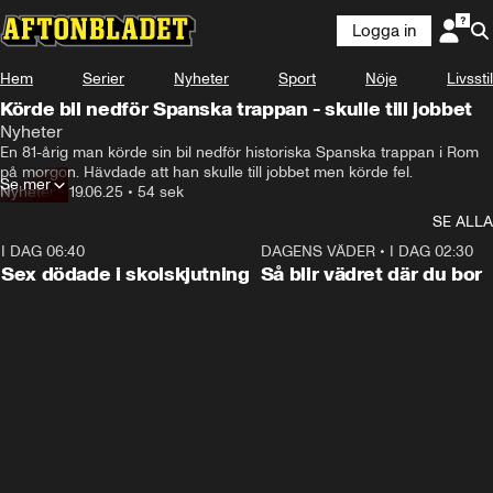
Logga in
Hem
Serier
Nyheter
Sport
Nöje
Livsstil
Körde bil nedför Spanska trappan - skulle till jobbet
Nyheter
En 81-årig man körde sin bil nedför historiska Spanska trappan i Rom 
på morgon. Hävdade att han skulle till jobbet men körde fel.
Se mer
Nyheter
•
19.06.25
•
54 sek
SE ALLA
I DAG 06:40
0:35
DAGENS VÄDER
•
I DAG 02:30
Sex dödade i skolskjutning
Så blir vädret där du bor