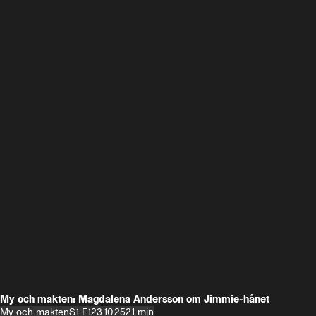
My och makten: Magdalena Andersson om Jimmie-hånet
My och makten
S1 E1
23.10.25
21 min