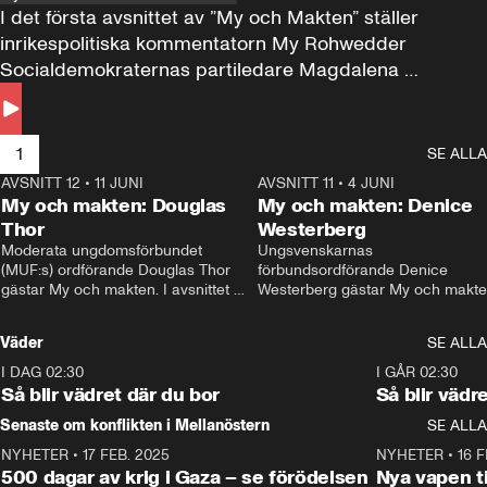
I det första avsnittet av ”My och Makten” ställer 
inrikespolitiska kommentatorn My Rohwedder 
Socialdemokraternas partiledare Magdalena 
Andersson till svars.
1
SE ALLA
AVSNITT 12
•
11 JUNI
26:27
AVSNITT 11
•
4 JUNI
2
My och makten: Douglas
My och makten: Denice
Thor
Westerberg
Moderata ungdomsförbundet 
Ungsvenskarnas 
(MUF:s) ordförande Douglas Thor 
förbundsordförande Denice 
gästar My och makten. I avsnittet 
Westerberg gästar My och makten.
diskuteras tonårsutvisningarna och 
avsnittet diskuteras migrationsfrå
hur Moderaterna ska locka väljare till 
och hur SD ska locka kvinnliga 
Väder
SE ALLA
valet i höst. 
väljare. 
I DAG 02:30
1:06
I GÅR 02:30
Så blir vädret där du bor
Så blir vädr
Senaste om konflikten i Mellanöstern
SE ALLA
NYHETER
•
17 FEB. 2025
0:45
NYHETER
•
16 F
500 dagar av krig i Gaza – se förödelsen
Nya vapen ti