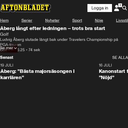
Logga in
Hem
Serier
Nyheter
Sport
Nöje
Livsstil
Åberg långt efter ledningen – trots bra start
Golf
Ludvig Åberg slutade långt bak under Travelers Championship på 
PGA-touren
Se mer
Golf
•
19.06.25
•
74 sek
Senast
SE ALLA
19 JULI
1:21
16 JULI
Åberg: ”Bästa majorsäsongen i
Kanonstart 
karriären”
”Nöjd”