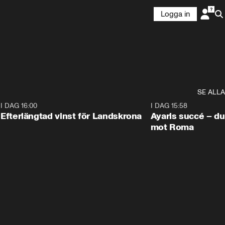
Logga in
SE ALLA
9
I DAG 16:00
0:33
I DAG 15:58
Efterlängtad vinst för Landskrona
Ayaris succé – du
mot Roma