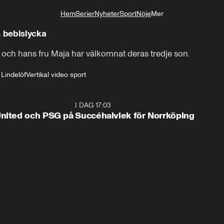
Hem
Serier
Nyheter
Sport
Nöje
Mer
Livsstil
s bebislycka
 och hans fru Maja har välkomnat deras tredje son.
 Lindelöf
Vertikal video sport
1:22
I DAG 17:03
0:4
United och PSG på
Succéhalvlek för Norrköping