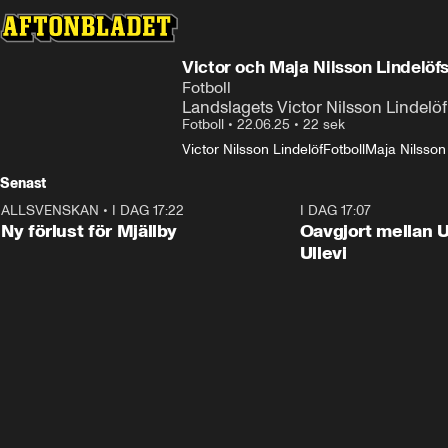
Victor och Maja Nilsson Lindelöf
Fotboll
Landslagets Victor Nilsson Lindelöf
Fotboll
•
22.06.25
•
22 sek
Victor Nilsson Lindelöf
Fotboll
Maja Nilsson
Senast
ALLSVENSKAN
•
I DAG 17:22
0:37
I DAG 17:07
Ny förlust för Mjällby
Oavgjort mellan 
Ullevi