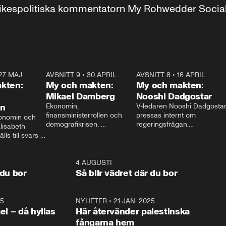
r inrikespolitiska kommentatorn My Rohwedder Soci
27 MAJ
3:51
AVSNITT 9
•
30 APRIL
24:00
AVSNITT 8
•
16 APRIL
25:1
kten:
My och makten:
My och makten:
Mikael Damberg
Nooshi Dadgostar
on
Ekonomin, 
V-ledaren Nooshi Dadgostar
finansministerrollen och 
pressas internt om 
onomin och 
demografikrisen. 
regeringsfrågan.

lisabeth 
Oppositionen ställs till svars 
I Aftonbladets 
ls till svars 
när Socialdemokraternas 
partiledarutfrågning ”My 
stern gästar 
Mikael Damberg gästar My 
och Makten” sätter hon ner 
My och Makten. 
och Makten. 
foten mot kritikerna:

1:06
4 AUGUSTI
1:0
– Vi ställer upp i val. Ska vi 
 du bor
Så blir vädret där du bor
vara med så sitter vi förstås 
25
1:22
NYHETER
•
21 JAN. 2025
0:5
ael – då hyllas
Här återvänder palestinska
fångarna hem