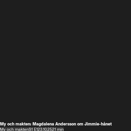
My och makten: Magdalena Andersson om Jimmie-hånet
My och makten
S1 E1
23.10.25
21 min