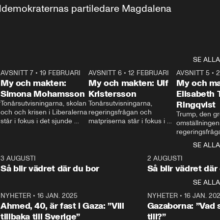
aldemokraternas partiledare Magdalena 
SE ALLA
7
AVSNITT 7
•
19 FEBRUARI
24:30
AVSNITT 6
•
12 FEBRUARI
27:30
AVSNITT 5
•
My och makten:
My och makten: Ulf
My och ma
Simona Mohamsson
Kristersson
Elisabeth
 
Tonårsutvisningarna, skolan 
Tonårsutvisningarna, 
Ringqvist
och och krisen i Liberalerna 
regeringsfrågan och 
Trump, den gr
står i fokus i det sjunde 
matpriserna står i fokus i 
omställningen
avsnittet av ”My och 
det sjätte avsnittet av ”My 
regeringsfråga
makten”. Se när 
och makten”. Se när 
centrum i det 
SE ALLA
Aftonbladets inrikespolitiska 
Aftonbladets inrikespolitiska 
avsnittet av ”
kommentator My 
kommentator My 
6
3 AUGUSTI
1:06
2 AUGUSTI
Makten”. Se nä
Rohwedder ställer 
Rohwedder ställer 
Så blir vädret där du bor
Så blir vädret där
Aftonbladets in
utbildnings- och 
statsminister Ulf Kristersson 
kommentator 
SE ALLA
integrationsminister Simona 
till svars.
Rohwedder stäl
Mohamsson till svars.
Centerpartiets
2
NYHETER
•
16 JAN. 2025
1:01
NYHETER
•
16 JAN. 20
Thand Ring till
Ahmed, 40, är fast i Gaza: ”Vill
Gazaborna: ”Vad s
tillbaka till Sverige”
till?”