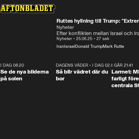
Ruttes hyllning till Trump: "Ext
Nyheter
Efter konflikten mellan Israel och 
Nyheter
•
25.06.25
•
27 sek
Iran
Israel
Donald Trump
Mark Rutte
I DAG 08:20
0:19
DAGENS VÄDER
•
I DAG 02:30
1:06
I GÅR 21:41
Se de nya bilderna
Så blir vädret där du
Larmet: M
på solen
bor
farligt för
centrala 