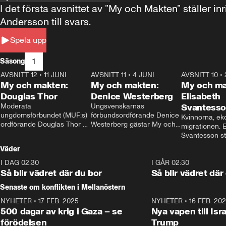
I det första avsnittet av ”My och Makten” ställe
Andersson till svars.
Spela upp
1
Säsong
AVSNITT 12
•
11 JUNI
26:27
AVSNITT 11
•
4 JUNI
23:40
AVSNITT 10
•
My och makten:
My och makten:
My och ma
Douglas Thor
Denice Westerberg
Elisabeth
Moderata 
Ungsvenskarnas 
Svantess
ungdomsförbundet (MUF:s) 
förbundsordförande Denice 
Kvinnorna, ek
ordförande Douglas Thor 
Westerberg gästar My och 
migrationen. E
gästar My och makten. I 
makten. I avsnittet 
Svantesson stäl
avsnittet diskuteras 
diskuteras migrationsfrågan 
när finansmini
Väder
tonårsutvisningarna och hur 
och hur SD ska locka 
Moderaterna ska locka 
kvinnliga väljare. 
I DAG 02:30
1:06
I GÅR 02:30
väljare till valet i höst. 
Så blir vädret där du bor
Så blir vädret där
Senaste om konflikten i Mellanöstern
NYHETER
•
17 FEB. 2025
0:45
NYHETER
•
16 FEB. 20
500 dagar av krig i Gaza – se
Nya vapen till Isr
förödelsen
Trump