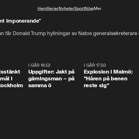
Hem
Serier
Nyheter
Sport
Nöje
Mer
Livsstil
remt imponerande"
Iran får Donald Trump hyllningar av Natos generalsekreterare
0:35
I GÅR 18:52
0:33
I GÅR 17:50
1:1
isstänkt
Uppgifter: Jakt på
Explosion i Malmö:
emål i
gärningsman – på
”Håren på benen
Stockholm
samma ö
reste sig”