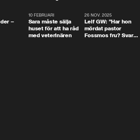
4:24
10 FEBRUARI
4:13
26 NOV. 2025
8:1
der –
Sara måste sälja
Leif GW: ”Har hon
huset för att ha råd
mördat pastor
med veterinären
Fossmos fru? Svar
nej.”