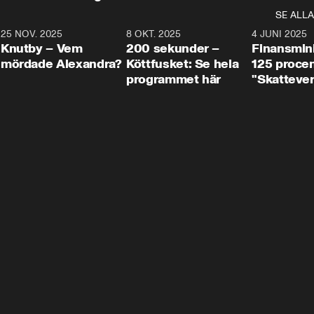
SE ALLA
3
25 NOV. 2025
31:05
8 OKT. 2025
4:29
4 JUNI 2025
Knutby – Vem
200 sekunder –
Finansmin
mördade Alexandra?
Köttfusket: Se hela
125 procent
programmet här
"Skattever
viktig uppg