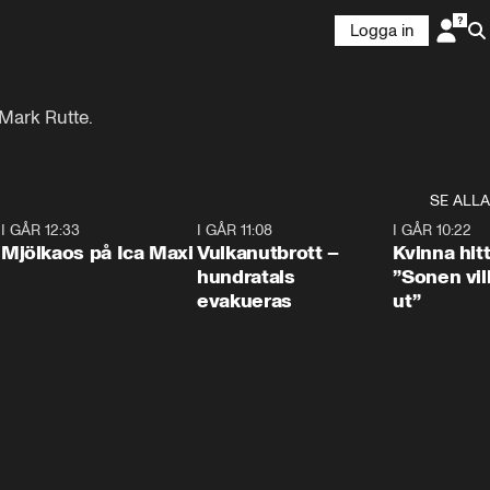
Logga in
 Mark Rutte.
SE ALLA
0
I GÅR 12:33
0:24
I GÅR 11:08
0:27
I GÅR 10:22
Mjölkaos på Ica Maxi
Vulkanutbrott –
Kvinna hit
hundratals
”Sonen vill
evakueras
ut”