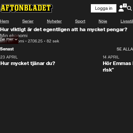
Logga in
Hem
Serier
Nyheter
Sport
Nöje
Livsstil
Hur viktigt är det egentligen att ha mycket pengar?
Min ekonomi
Se mer
Min ekonomi
•
27.06.25
•
82 sek
Senast
SE ALLA
23 APRIL
1:08
14 APRIL
Hur mycket tjänar du?
Hör Emmas bä
risk"