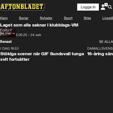
Logga in
Hem
Serier
Nyheter
Sport
Nöje
Livsstil
Laget som alla saknar i klubblags-VM
Fotboll
Se mer
Fotboll
•
25.06.25
•
24 sek
Senast
SE ALLA
I DAG 18:53
1:44
DAMALLSVENS
Stökiga scener när GIF Sundsvall tunga
16-åring sä
svit fortsätter