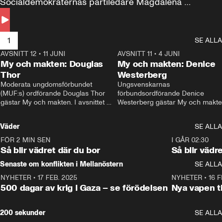
Socialdemokraternas partiledare Magdalena 
Andersson till svars.
1
SE ALLA
AVSNITT 12
•
11 JUNI
26:27
AVSNITT 11
•
4 JUNI
2
My och makten: Douglas
My och makten: Denice
Thor
Westerberg
Moderata ungdomsförbundet 
Ungsvenskarnas 
(MUF:s) ordförande Douglas Thor 
förbundsordförande Denice 
gästar My och makten. I avsnittet 
Westerberg gästar My och makten.
diskuteras tonårsutvisningarna och 
avsnittet diskuteras migrationsfrå
hur Moderaterna ska locka väljare till 
och hur SD ska locka kvinnliga 
Väder
SE ALLA
valet i höst. 
väljare. 
FÖR 2 MIN SEN
1:06
I GÅR 02:30
Så blir vädret där du bor
Så blir vädr
Senaste om konflikten i Mellanöstern
SE ALLA
NYHETER
•
17 FEB. 2025
0:45
NYHETER
•
16 F
500 dagar av krig i Gaza – se förödelsen
Nya vapen ti
200 sekunder
SE ALLA