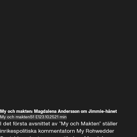
My och makten: Magdalena Andersson om Jimmie-hånet
My och makten
S1 E1
23.10.25
21 min
I det första avsnittet av ”My och Makten” ställer 
inrikespolitiska kommentatorn My Rohwedder 