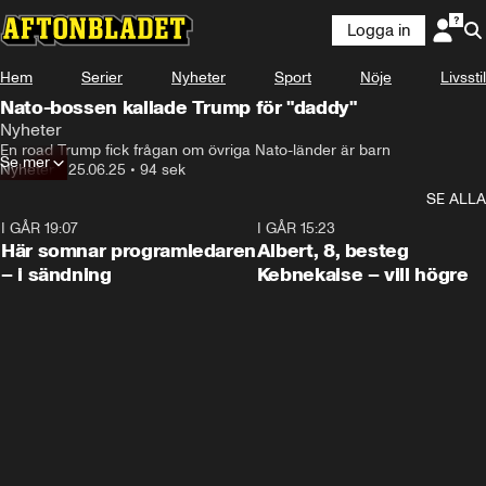
Logga in
Hem
Serier
Nyheter
Sport
Nöje
Livsstil
Nato-bossen kallade Trump för "daddy"
Nyheter
En road Trump fick frågan om övriga Nato-länder är barn
Se mer
Nyheter
•
25.06.25
•
94 sek
SE ALLA
I GÅR 19:07
0:45
I GÅR 15:23
Här somnar programledaren
Albert, 8, besteg
– i sändning
Kebnekaise – vill högre