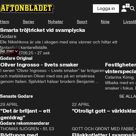
Logga in
Hem
Serier
Nyheter
Sport
Nöje
Livsstil
Smarta tröjtricket vid svamplycka
Godare
Elle Nikishkova är ute i skogen med sina vänner och hittar ett 
fantastiskt kantarellställe.
Se mer
Godare
•
27.06.25
•
27 sek
Godare Original
Oliver Ingrosso - livets smaker
Festlighete
I serien ”Oliver Ingrosso – Livets smaker” tar krögaren 
vinterspecia
och matälskaren Oliver med oss på en smakresa 
Catarina König, 
genom Italien. Självklart hälsar brodern Benjamin 
tillbaka med en
Ingrosso på i Rom.
smaker i fokus. D
julfavoriter och 
Senaste Godare
SE ALLA
succé.
29 APRIL
0:50
22 APRIL
”Det är briljant – ett
”Otroligt gott – världskla
genidrag”
Godare rekommenderar
THOMAS SJÖGREN
•
S1, E3
13:56
GOTT OCH GRÖNT MED FABBE
Rödtunga med
Fläskkotletter i svampså