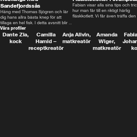
Sandefjordssås
Fabian visar alla sina tips och tric
hur man får till en riktigt härlig 
Häng med Thomas Sjögren och lär 
fläskkotlett. Vi får även träffa den 
dig hans allra bästa knep för att 
före detta schlagerkungen Fredrik
tillaga en hel fisk. I detta avsnitt blir 
som lämnat stan och sadlat om till
Våra profiler
de helstekt rödtunga med 
grisbonde på Gotland.
sandefjordssås och en magisk sallad 
Dante Zia,
Camilla
Anja Allvin,
Amanda
Fabia
på pepparrot och äpple.
kock
Hamid –
matkreatör
Wiger,
Joha
receptkreatör
matkreatör
k