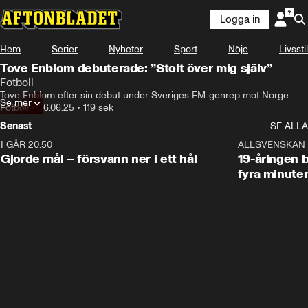
Logga in
Hem
Serier
Nyheter
Sport
Nöje
Livsstil
Tove Enblom debuterade: ”Stolt över mig själv”
Fotboll
Tove Enblom efter sin debut under Sveriges EM-genrep mot Norge
Se mer
Fotboll
•
26.06.25
•
119 sek
Senast
SE ALLA
I GÅR 20:50
0:31
ALLSVENSKAN
Gjorde mål – försvann ner i ett hål
19-åringen b
fyra minute