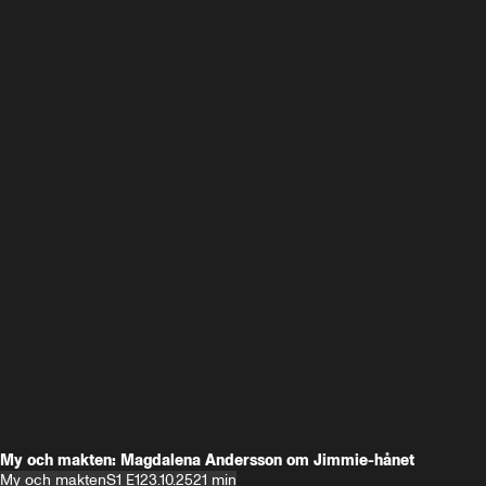
My och makten: Magdalena Andersson om Jimmie-hånet
My och makten
S1 E1
23.10.25
21 min