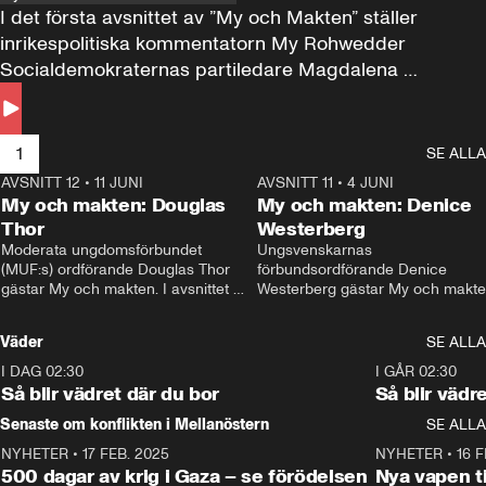
I det första avsnittet av ”My och Makten” ställer 
inrikespolitiska kommentatorn My Rohwedder 
Socialdemokraternas partiledare Magdalena 
Andersson till svars.
1
SE ALLA
AVSNITT 12
•
11 JUNI
26:27
AVSNITT 11
•
4 JUNI
2
My och makten: Douglas
My och makten: Denice
Thor
Westerberg
Moderata ungdomsförbundet 
Ungsvenskarnas 
(MUF:s) ordförande Douglas Thor 
förbundsordförande Denice 
gästar My och makten. I avsnittet 
Westerberg gästar My och makten.
diskuteras tonårsutvisningarna och 
avsnittet diskuteras migrationsfrå
hur Moderaterna ska locka väljare till 
och hur SD ska locka kvinnliga 
Väder
SE ALLA
valet i höst. 
väljare. 
I DAG 02:30
1:06
I GÅR 02:30
Så blir vädret där du bor
Så blir vädr
Senaste om konflikten i Mellanöstern
SE ALLA
NYHETER
•
17 FEB. 2025
0:45
NYHETER
•
16 F
500 dagar av krig i Gaza – se förödelsen
Nya vapen ti