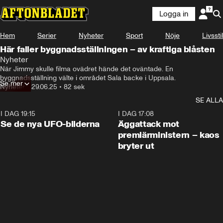
Logga in
Hem
Serier
Nyheter
Sport
Nöje
Livsstil
Här faller byggnadsställningen – av kraftiga blåsten
Nyheter
När Jimmy skulle filma ovädret hände det oväntade. En 
byggnadsställning välte i området Sala backe i Uppsala.
Se mer
Nyheter
•
29.06.25
•
82 sek
SE ALLA
I DAG 19:15
0:36
I DAG 17:08
Se de nya UFO-bilderna
Äggattack mot
premiärministern – kaos
bryter ut