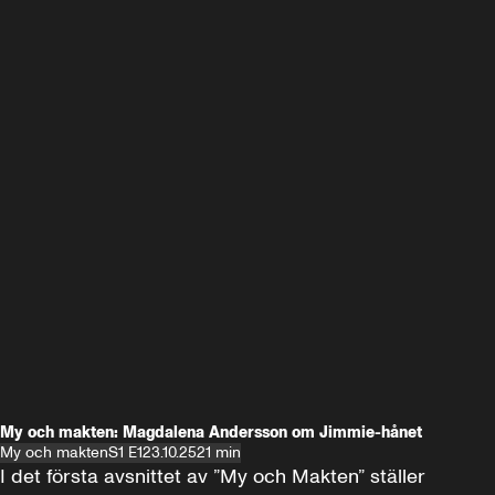
My och makten: Magdalena Andersson om Jimmie-hånet
My och makten
S1 E1
23.10.25
21 min
I det första avsnittet av ”My och Makten” ställer 