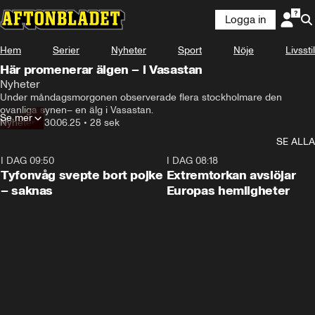
Logga in
Hem
Serier
Nyheter
Sport
Nöje
Livsstil
Här promenerar älgen – i Vasastan
Nyheter
Under måndagsmorgonen observerade flera stockholmare den 
ovanliga synen– en älg i Vasastan.
Se mer
Nyheter
•
30.06.25
•
28 sek
SE ALLA
I DAG 09:50
0:53
I DAG 08:18
Tyfonvåg svepte bort pojke
Extremtorkan avslöjar
– saknas
Europas hemligheter