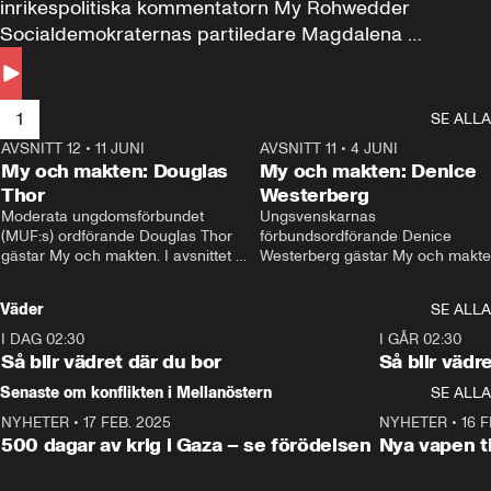
inrikespolitiska kommentatorn My Rohwedder 
Socialdemokraternas partiledare Magdalena 
Andersson till svars.
1
SE ALLA
AVSNITT 12
•
11 JUNI
26:27
AVSNITT 11
•
4 JUNI
2
My och makten: Douglas
My och makten: Denice
Thor
Westerberg
Moderata ungdomsförbundet 
Ungsvenskarnas 
(MUF:s) ordförande Douglas Thor 
förbundsordförande Denice 
gästar My och makten. I avsnittet 
Westerberg gästar My och makten.
diskuteras tonårsutvisningarna och 
avsnittet diskuteras migrationsfrå
hur Moderaterna ska locka väljare till 
och hur SD ska locka kvinnliga 
Väder
SE ALLA
valet i höst. 
väljare. 
I DAG 02:30
1:06
I GÅR 02:30
Så blir vädret där du bor
Så blir vädr
Senaste om konflikten i Mellanöstern
SE ALLA
NYHETER
•
17 FEB. 2025
0:45
NYHETER
•
16 F
500 dagar av krig i Gaza – se förödelsen
Nya vapen ti