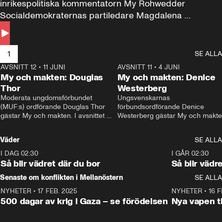
inrikespolitiska kommentatorn My Rohwedder 
Socialdemokraternas partiledare Magdalena 
Andersson till svars.
1
SE ALLA
AVSNITT 12
•
11 JUNI
26:27
AVSNITT 11
•
4 JUNI
2
My och makten: Douglas
My och makten: Denice
Thor
Westerberg
Moderata ungdomsförbundet 
Ungsvenskarnas 
(MUF:s) ordförande Douglas Thor 
förbundsordförande Denice 
gästar My och makten. I avsnittet 
Westerberg gästar My och makten.
diskuteras tonårsutvisningarna och 
avsnittet diskuteras migrationsfrå
hur Moderaterna ska locka väljare till 
och hur SD ska locka kvinnliga 
Väder
SE ALLA
valet i höst. 
väljare. 
I DAG 02:30
1:06
I GÅR 02:30
Så blir vädret där du bor
Så blir vädr
Senaste om konflikten i Mellanöstern
SE ALLA
NYHETER
•
17 FEB. 2025
0:45
NYHETER
•
16 F
500 dagar av krig i Gaza – se förödelsen
Nya vapen ti