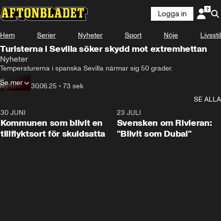
Logga in
Hem
Serier
Nyheter
Sport
Nöje
Livsstil
Turisterna i Sevilla söker skydd mot extremhettan
Nyheter
Temperaturerna i spanska Sevilla närmar sig 50 grader.

Se mer
Turisterna tvingas gömma sig  inne på hotellen.
Nyheter
•
30.06.25
•
73 sek
SE ALLA
30 JUNI
1:24
23 JULI
Kommunen som blivit en
Svensken om Rivieran:
tillflyktsort för skuldsatta
"Blivit som Dubai"