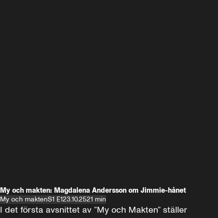
My och makten: Magdalena Andersson om Jimmie-hånet
My och makten
S1 E1
23.10.25
21 min
I det första avsnittet av ”My och Makten” ställer 