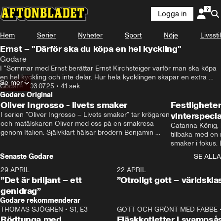
Logga in
Hem
Serier
Nyheter
Sport
Nöje
Livsstil
Ernst – "Därför ska du köpa en hel kyckling"
Godare
I "Sommar med Ernst berättar Ernst Kirchsteiger varför man ska köpa 
en hel kyckling och inte delar. Hur hela kycklingen skapar en extra 
Se mer
smaksättning.
Godare
•
03.07.25
•
41 sek
Godare Original
Oliver Ingrosso - livets smaker
Festlighete
I serien ”Oliver Ingrosso – Livets smaker” tar krögaren 
vinterspecia
och matälskaren Oliver med oss på en smakresa 
Catarina König, 
genom Italien. Självklart hälsar brodern Benjamin 
tillbaka med en
Ingrosso på i Rom.
smaker i fokus. D
julfavoriter och 
Senaste Godare
SE ALLA
succé.
29 APRIL
0:50
22 APRIL
”Det är briljant – ett
”Otroligt gott – världskla
genidrag”
Godare rekommenderar
THOMAS SJÖGREN
•
S1, E3
13:56
GOTT OCH GRÖNT MED FABBE
Rödtunga med
Fläskkotletter i svampså