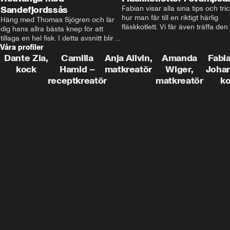
Sandefjordssås
Fabian visar alla sina tips och tric
hur man får till en riktigt härlig 
Häng med Thomas Sjögren och lär 
fläskkotlett. Vi får även träffa den 
dig hans allra bästa knep för att 
före detta schlagerkungen Fredrik
tillaga en hel fisk. I detta avsnitt blir 
som lämnat stan och sadlat om till
Våra profiler
de helstekt rödtunga med 
grisbonde på Gotland.
sandefjordssås och en magisk sallad 
Dante Zia,
Camilla
Anja Allvin,
Amanda
Fabia
på pepparrot och äpple.
kock
Hamid –
matkreatör
Wiger,
Joha
receptkreatör
matkreatör
k