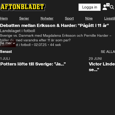
Logga in
Hem
Serier
Nyheter
Sport
Nöje
Livsstil
Debatten mellan Eriksson & Harder: ”Pågått i 11 år”
Landslaget i fotboll
Sverige vs. Danmark med Magdalena Eriksson och Pernille Harder – 
håller de med varandra efter 11 år som par?
Se mer
Landslaget i fotboll
•
02.07.25
•
44 sek
Senast
SE ALLA
1 JULI
0:30
29 JUNI
Potters löfte till Sverige: ”Ja...”
Victor Lindel
se...”