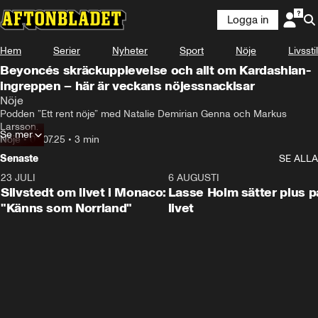
Logga in
Hem
Serier
Nyheter
Sport
Nöje
Livsstil
Beyoncés skräckupplevelse och allt om Kardashian-
ingreppen – här är veckans nöjessnackisar
Nöje
Podden ”Ett rent nöje” med Natalie Demirian Genna och Markus 
Larsson.
Se mer
Nöje
•
02.07.25
•
3 min
Senaste
SE ALLA
23 JULI
2:11
6 AUGUSTI
Silvstedt om livet i Monaco:
Lasse Holm sätter plus p
"Känns som Norrland"
livet