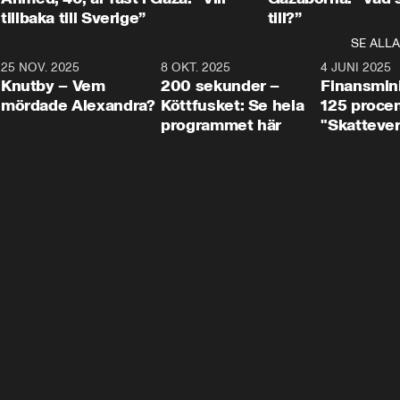
tillbaka till Sverige”
till?”
SE ALLA
3
25 NOV. 2025
31:05
8 OKT. 2025
4:29
4 JUNI 2025
Knutby – Vem
200 sekunder –
Finansmin
mördade Alexandra?
Köttfusket: Se hela
125 procent
programmet här
"Skattever
viktig uppg