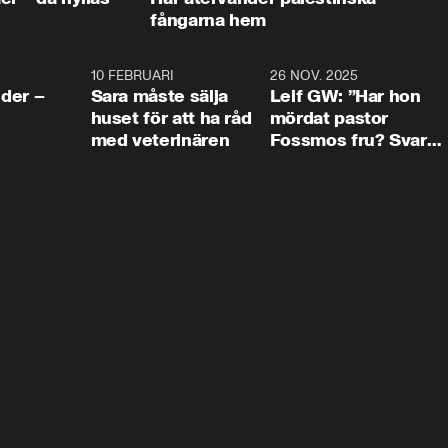
fångarna hem
4:24
10 FEBRUARI
4:13
26 NOV. 2025
8:1
der –
Sara måste sälja
Leif GW: ”Har hon
huset för att ha råd
mördat pastor
med veterinären
Fossmos fru? Svar
nej.”