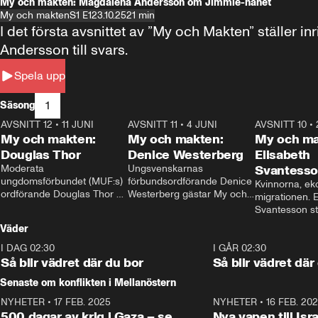
My och makten: Magdalena Andersson om Jimmie-hånet
My och makten
S1 E1
23.10.25
21 min
I det första avsnittet av ”My och Makten” ställe
Andersson till svars.
Spela upp
1
Säsong
AVSNITT 12
•
11 JUNI
26:27
AVSNITT 11
•
4 JUNI
23:40
AVSNITT 10
•
My och makten:
My och makten:
My och ma
Douglas Thor
Denice Westerberg
Elisabeth
Moderata 
Ungsvenskarnas 
Svantess
ungdomsförbundet (MUF:s) 
förbundsordförande Denice 
Kvinnorna, ek
ordförande Douglas Thor 
Westerberg gästar My och 
migrationen. E
gästar My och makten. I 
makten. I avsnittet 
Svantesson stäl
avsnittet diskuteras 
diskuteras migrationsfrågan 
när finansmini
Väder
tonårsutvisningarna och hur 
och hur SD ska locka 
Moderaterna ska locka 
kvinnliga väljare. 
I DAG 02:30
1:06
I GÅR 02:30
väljare till valet i höst. 
Så blir vädret där du bor
Så blir vädret där
Senaste om konflikten i Mellanöstern
NYHETER
•
17 FEB. 2025
0:45
NYHETER
•
16 FEB. 20
500 dagar av krig i Gaza – se
Nya vapen till Isr