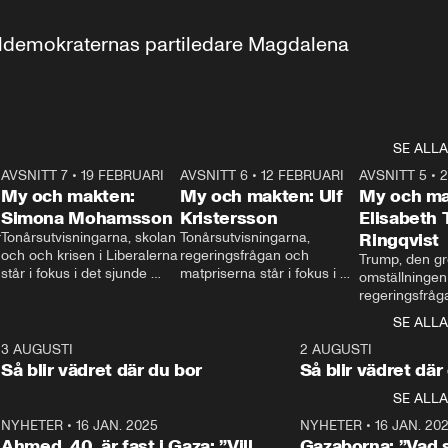
aldemokraternas partiledare Magdalena 
SE ALLA
7
AVSNITT 7
•
19 FEBRUARI
24:30
AVSNITT 6
•
12 FEBRUARI
27:30
AVSNITT 5
•
My och makten:
My och makten: Ulf
My och ma
Simona Mohamsson
Kristersson
Elisabeth
 
Tonårsutvisningarna, skolan 
Tonårsutvisningarna, 
Ringqvist
och och krisen i Liberalerna 
regeringsfrågan och 
Trump, den gr
står i fokus i det sjunde 
matpriserna står i fokus i 
omställningen
avsnittet av ”My och 
det sjätte avsnittet av ”My 
regeringsfråga
makten”. Se när 
och makten”. Se när 
centrum i det 
SE ALLA
Aftonbladets inrikespolitiska 
Aftonbladets inrikespolitiska 
avsnittet av ”
kommentator My 
kommentator My 
6
3 AUGUSTI
1:06
2 AUGUSTI
Makten”. Se nä
Rohwedder ställer 
Rohwedder ställer 
Så blir vädret där du bor
Så blir vädret där
Aftonbladets in
utbildnings- och 
statsminister Ulf Kristersson 
kommentator 
SE ALLA
integrationsminister Simona 
till svars.
Rohwedder stäl
Mohamsson till svars.
Centerpartiets
2
NYHETER
•
16 JAN. 2025
1:01
NYHETER
•
16 JAN. 20
Thand Ring till
Ahmed, 40, är fast i Gaza: ”Vill
Gazaborna: ”Vad s