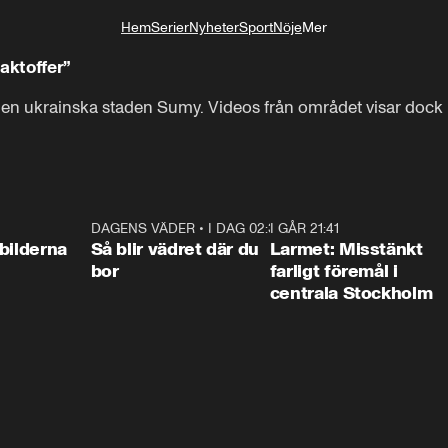
Hem
Serier
Nyheter
Sport
Nöje
Mer
Livsstil
aktoffer”
den ukrainska staden Sumy. Videos från området visar dock hu
-ska stå runt Sumy i norra Ukraina.
0:31
DAGENS VÄDER
•
I DAG 02:30
1:06
I GÅR 21:41
0:3
bilderna
Så blir vädret där du
Larmet: Misstänkt
bor
farligt föremål i
centrala Stockholm