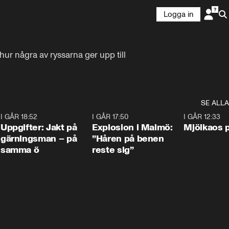
Logga in
r några av ryssarna ger upp till 
SE ALLA
5
I GÅR 18:52
0:33
I GÅR 17:50
1:10
I GÅR 12:33
Uppgifter: Jakt på
Explosion i Malmö:
Mjölkaos p
gärningsman – på
”Håren på benen
samma ö
reste sig”