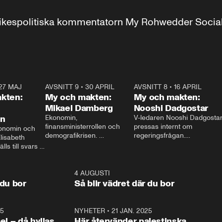
r inrikespolitiska kommentatorn My Rohwedder Soci
27 MAJ
3:51
AVSNITT 9
•
30 APRIL
24:00
AVSNITT 8
•
16 APRIL
25:1
kten:
My och makten:
My och makten:
Mikael Damberg
Nooshi Dadgostar
on
Ekonomin, 
V-ledaren Nooshi Dadgostar
finansministerrollen och 
pressas internt om 
onomin och 
demografikrisen. 
regeringsfrågan.

lisabeth 
Oppositionen ställs till svars 
I Aftonbladets 
ls till svars 
när Socialdemokraternas 
partiledarutfrågning ”My 
stern gästar 
Mikael Damberg gästar My 
och Makten” sätter hon ner 
My och Makten. 
och Makten. 
foten mot kritikerna:

1:06
4 AUGUSTI
1:0
– Vi ställer upp i val. Ska vi 
 du bor
Så blir vädret där du bor
vara med så sitter vi förstås 
25
1:22
NYHETER
•
21 JAN. 2025
0:5
ael – då hyllas
Här återvänder palestinska