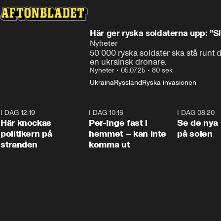
Här ger ryska soldaterna upp: ”Sl
Nyheter
50 000 ryska soldater ska stå runt 
en ukrainsk drönare.
Nyheter
•
05.07.25
•
80 sek
Ukraina
Ryssland
Ryska invasionen
I DAG 12:19
0:45
I DAG 10:16
1:26
I DAG 08:20
Här knockas
Per-Inge fast i
Se de nya 
politikern på
hemmet – kan inte
på solen
stranden
komma ut