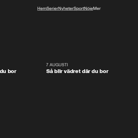
Hem
Serier
Nyheter
Sport
Nöje
Mer
Livsstil
1:06
7 AUGUSTI
1:0
 du bor
Så blir vädret där du bor