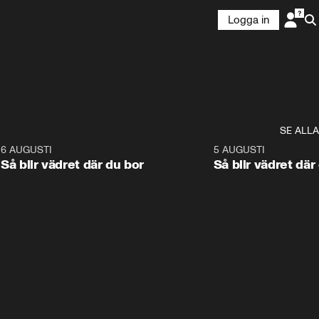
Logga in
SE ALLA
6
6 AUGUSTI
1:06
5 AUGUSTI
Så blir vädret där du bor
Så blir vädret där