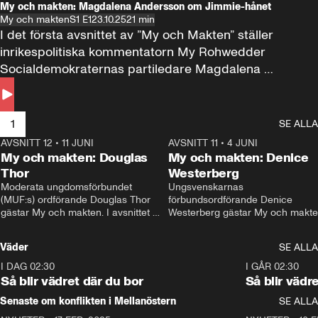
My och makten: Magdalena Andersson om Jimmie-hånet
My och makten
S1 E1
23.10.25
21 min
I det första avsnittet av ”My och Makten” ställer 
inrikespolitiska kommentatorn My Rohwedder 
Socialdemokraternas partiledare Magdalena 
Andersson till svars.
1
SE ALLA
AVSNITT 12
•
11 JUNI
26:27
AVSNITT 11
•
4 JUNI
2
My och makten: Douglas
My och makten: Denice
Thor
Westerberg
Moderata ungdomsförbundet 
Ungsvenskarnas 
(MUF:s) ordförande Douglas Thor 
förbundsordförande Denice 
gästar My och makten. I avsnittet 
Westerberg gästar My och makten.
diskuteras tonårsutvisningarna och 
avsnittet diskuteras migrationsfrå
hur Moderaterna ska locka väljare till 
och hur SD ska locka kvinnliga 
Väder
SE ALLA
valet i höst. 
väljare. 
I DAG 02:30
1:06
I GÅR 02:30
Så blir vädret där du bor
Så blir vädr
Senaste om konflikten i Mellanöstern
SE ALLA