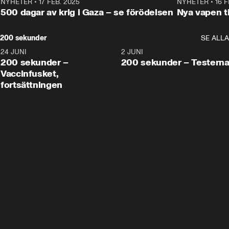
NYHETER
•
17 FEB. 2025
0:45
NYHETER
•
16 F
500 dagar av krig i Gaza – se förödelsen
Nya vapen ti
200 sekunder
SE ALLA
24 JUNI
5:00
2 JUNI
200 sekunder –
200 sekunder – Testern
Vaccinfusket,
fortsättningen