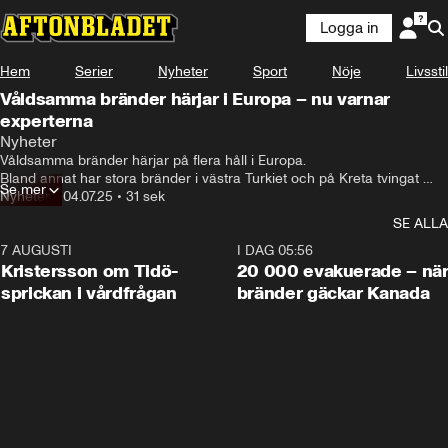
Logga in
Hem
Serier
Nyheter
Sport
Nöje
Livsstil
Våldsamma bränder härjar i Europa – nu varnar
experterna
Nyheter
Våldsamma bränder härjar på flera håll i Europa. 

Bland annat har stora bränder i västra Turkiet och på Kreta tvingat 
Se mer
tusentals människor till att evakuera sina hem.
Nyheter
•
04.07.25
•
31 sek
SE ALLA
7 AUGUSTI
0:42
I DAG 05:56
Kristersson om Tidö-
20 000 evakuerade – nä
sprickan i vårdfrågan
bränder gäckar Kanada