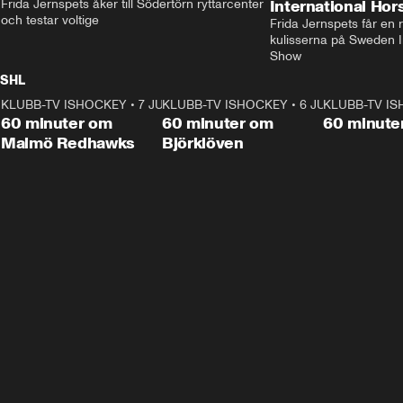
Frida Jernspets åker till Södertörn ryttarcenter 
International Ho
och testar voltige
Frida Jernspets får en 
kulisserna på Sweden In
Show
SHL
KLUBB-TV ISHOCKEY
1:02:53
•
7 JUNI
KLUBB-TV ISHOCKEY
1:00:59
•
6 JUNI
KLUBB-TV I
Plus
Plus
60 minuter om
60 minuter om
60 minute
Malmö Redhawks
Björklöven