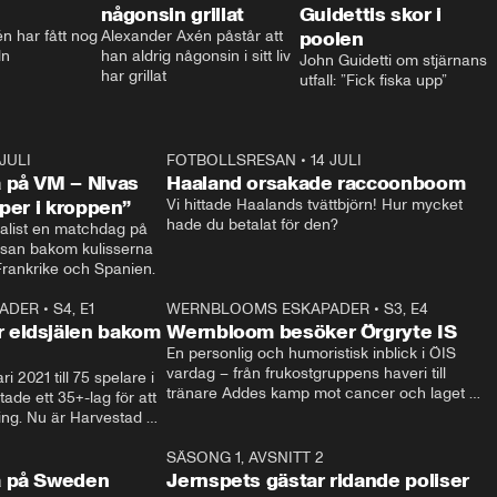
någonsin grillat
Guidettis skor i
 har fått nog 
Alexander Axén påstår att 
poolen
ln
han aldrig någonsin i sitt liv 
John Guidetti om stjärnans 
har grillat
utfall: ”Fick fiska upp”
 JULI
36:52
FOTBOLLSRESAN
•
14 JULI
0:3
 på VM – Nivas
Haaland orsakade raccoonboom
yper i kroppen”
Vi hittade Haalands tvättbjörn! Hur mycket 
hade du betalat för den?
list en matchdag på 
esan bakom kulisserna 
på semifinalen mellan Frankrike och Spanien. 
ADER
•
S4, E1
32:14
WERNBLOOMS ESKAPADER
•
S3, E4
33:1
Plus
 eldsjälen bakom
Wernbloom besöker Örgryte IS
En personlig och humoristisk inblick i ÖIS 
vardag – från frukostgruppens haveri till 
i 2021 till 75 spelare i 
tränare Addes kamp mot cancer och laget 
de ett 35+-lag för att 
som siktar mot Allsvenskan.
ing. Nu är Harvestad 
ch Wernbloom kliver 
14:14
SÄSONG 1, AVSNITT 2
24:5
a på Sweden
Jernspets gästar ridande poliser