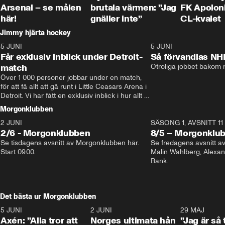
Arsenal – se målen
brutala värmen: ”Jag
FK Apoloni
här!
gnäller inte”
CL-kvalet
Jimmy hjärta hockey
5 JUNI
11:14
5 JUNI
Får exklusiv inblick under Detroit-
Så förvandlas NH
match
Otroliga jobbet bakom r
Över 1 000 personer jobbar under en match, 
för att få allt att gå runt i Little Ceasars Arena i 
Detroit. Vi har fått en exklusiv inblick i hur allt 
fungerar inför och under match i världens 
Morgonklubben
bästa hockeyliga
2 JUNI
SÄSONG 1, AVSNITT 11
2/6 - Morgonklubben
8/5 – Morgonklu
Se tisdagens avsnitt av Morgonklubben här. 
Se fredagens avsnitt 
Start 09.00. 
Malin Wahlberg, Alexa
Bank. 
Det bästa ur Morgonklubben
5 JUNI
0:44
2 JUNI
0:26
29 MAJ
Axén: ”Alla tror att
Norges ultimata hån
”Jag är så 