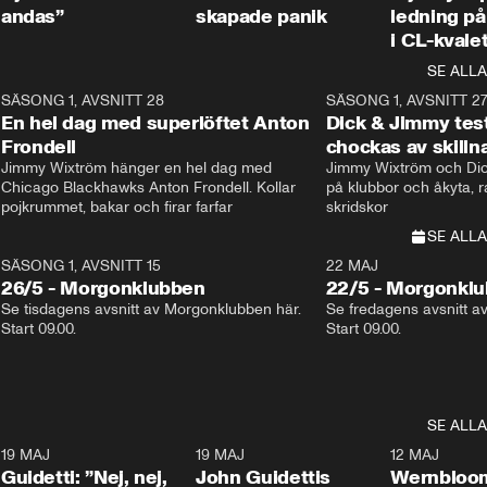
andas”
skapade panik
ledning på 
i CL-kvale
SE ALLA
8
SÄSONG 1, AVSNITT 28
20:38
SÄSONG 1, AVSNITT 2
Plus
En hel dag med superlöftet Anton
Dick & Jimmy test
Frondell
chockas av skill
Jimmy Wixtröm hänger en hel dag med 
Jimmy Wixtröm och Dick
Chicago Blackhawks Anton Frondell. Kollar 
på klubbor och åkyta, r
pojkrummet, bakar och firar farfar
skridskor 
SE ALLA
SÄSONG 1, AVSNITT 15
22 MAJ
26/5 - Morgonklubben
22/5 - Morgonkl
Se tisdagens avsnitt av Morgonklubben här. 
Se fredagens avsnitt a
Start 09.00. 
Start 09.00. 
SE ALLA
3
19 MAJ
0:39
19 MAJ
0:34
12 MAJ
Guidetti: ”Nej, nej,
John Guidettis
Wernbloom