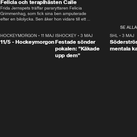
Felicia och terapihästen Calle
Frida Jernspets träffar pararyttaren Felicia 
Grimmenhag, som fick sina ben amputerade 
efter en bilolycka. Sen åker hon vidare till ett 
vård- och omsorgsboende med den 76 
SE ALLA
centimeter höga terapihästen Calle.
HOCKEYMORGON
•
11 MAJ
ISHOCKEY
•
3 MAJ
0:22
SHL
•
3 MAJ
n
11/5 - Hockeymorgon
Festade sönder
Söderströ
pokalen: ”Käkade
mentala 
upp dem”