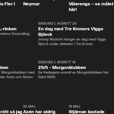
a Fier i
Neymar
Vålerenga – se målet
här!
1:04
SÄSONG 1, AVSNITT 29
17:3
L-rinken
En dag med Tre Kronors Viggo
inkens förvandling
Björck
Jimmy Wixtröm hänger en dag med Viggo 
Björck under debuten i Tre Kronor
SÄSONG 1, AVSNITT 16
bben
29/5 - Morgonklubben
av Morgonklubben med 
Se fredagens avsnitt av Morgonklubben här. 
nder Axén och Simon 
Start 09.00. 
0:30
26 MAJ
0:31
19 MAJ
0:4
trött så jag
Axén har aldrig
Stjärnan kastade