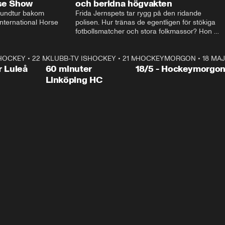
rse Show
och beridna högvakten
rundtur bakom 
Frida Jernspets tar rygg på den ridande 
ternational Horse 
polisen. Hur tränas de egentligen för stökiga 
fotbollsmatcher och stora folkmassor? Hon 
hälsar även på hos beridna högvakten, som 
den här dagen ska byta av högvakten, som 
SHOCKEY
1:00:28
•
22 MAJ
KLUBB-TV ISHOCKEY
vaktar slottet.
1:00:18
•
21 MAJ
HOCKEYMORGON
•
18 MAJ
Plus
r Luleå
60 minuter
18/5 - Hockeymorgo
Linköping HC