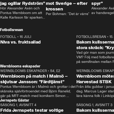
jag ogillar Rydström”
mot Sverige – efter
spyr”
Hör Alexander Axén och 
krossen
Alexander Axén
Pontus Wernbloom om att 
av handsrege
Per Bohman: ”Det är värre”
Kalle Karlsson får sparken 
från Bajen och att Henrik 
Rydström tar över
Fotbollsresan
FOTBOLL
•
16 JULI
0:44
FOTBOLLSRESAN
•
15
Niva vs. fruktsallad
Bakom kulisserna
stora skräck: ”Kr
Vad gör man som journa
VM? Följ med fotbollsr
Wernblooms eskapader
WERNBLOOMS ESKAPADER
•
S4, E2
38:23
WERNBLOOMS ESKAP
Wernbloom på match i Malmö –
Wernbloom möter
skjutsar Jansson: ”Färdtjänst”
Harvestad STBK
Pontus Wernbloom är i Malmö och grottar i det 
Från åtta gubbar i januar
skånska självförtroendet med Björn Ranelid, 
dag. Marcus Lager starta
går på MFF-match med komikern Simon 
lära känna folk i Linköp
Jernspets Gästar
”Chippen” Svensson och hjälper skadade 
STBK en institution – o
SÄSONG 1, AVSNITT 4
stjärnbacken Pontus Jansson hem. 
13:37
rakt in i värmen.
SÄSONG 1, AVSNITT 3
Frida Jernspets testar voltige
Bakom kulissern