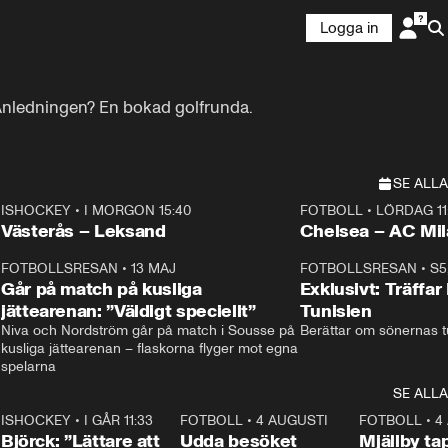
Logga in
Anledningen? En bokad golfrunda.
SE ALLA
ISHOCKEY
•
I MORGON 15:40
FOTBOLL
•
LÖRDAG 11
Plus
Plus
Västerås – Leksand
Chelsea – AC M
3
FOTBOLLSRESAN
•
13 MAJ
33:19
FOTBOLLSRESAN
•
S5
Går på match på kusliga
Exklusivt: Träffar
jättearenan: ”Väldigt speciellt”
Tunisien
Niva och Nordström går på match i Sousse på 
Berättar om sönernas tu
kusliga jättearenan – flaskorna flyger mot egna 
spelarna 
SE ALLA
1
ISHOCKEY
•
I GÅR 11:33
2:08
FOTBOLL
•
4 AUGUSTI
0:21
FOTBOLL
•
4
Björck: ”Lättare att
Udda besöket
Mjällby t