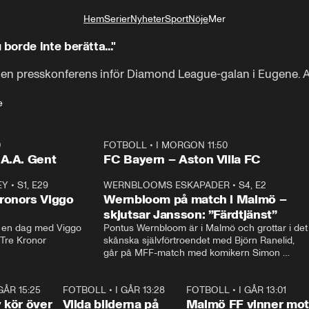
Hem
Serier
Nyheter
Sport
Nöje
Mer
Livsstil
orde inte berätta..."
a en presskonferens inför Diamond League-galan i Eugene. 
e
0
FOTBOLL
•
I MORGON 11:50
Plus
.A.A. Gent
FC Bayern – Aston Villa FC
EY
•
S1, E29
17:38
WERNBLOOMS ESKAPADER
•
S4, E2
38:2
ronors Viggo
Wernbloom på match i Malmö –
skjutsar Jansson: ”Färdtjänst”
en dag med Viggo 
Pontus Wernbloom är i Malmö och grottar i det 
 Tre Kronor
skånska självförtroendet med Björn Ranelid, 
går på MFF-match med komikern Simon 
”Chippen” Svensson och hjälper skadade 
stjärnbacken Pontus Jansson hem. 
 GÅR 15:25
1:31
FOTBOLL
•
I GÅR 13:28
0:22
FOTBOLL
•
I GÅR 13:01
1:3
kör över
Vilda bilderna på
Malmö FF vinner mot