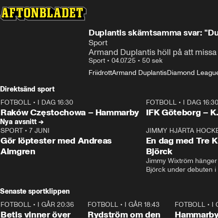
Duplantis skämtsamma svar: "Du b
Sport
Armand Duplantis höll på att miss
Sport
•
04.07.25
•
50 sek
Friidrott
Armand Duplantis
Diamond Leagu
Direktsänd sport
FOTBOLL
•
I DAG 16:30
FOTBOLL
•
I DAG 16:3
Plus
Plus
Raków Częstochowa – Hammarby
IFK Göteborg – K
Nya avsnitt →
SPORT
•
7 JUNI
16:36
JIMMY HJÄRTA HOCK
Gör löptester med Andreas
En dag med Tre K
Almgren
Björck
Jimmy Wixtröm hänger 
Björck under debuten i
Senaste sportklippen
FOTBOLL
•
I GÅR 20:36
1:30
FOTBOLL
•
I GÅR 18:43
0:46
FOTBOLL
•
I
Betis vinner över
Rydström om den
Hammarby 