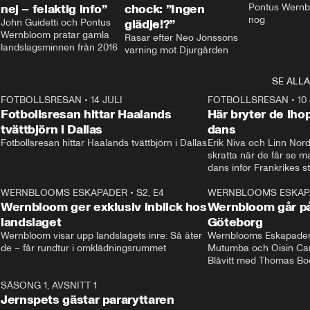
nej – felaktig info”
chock: ”Ingen
Pontus Wernbl
nog
John Guidetti och Pontus 
glädje!?”
Wernbloom pratar gamla 
Rasar efter Neo Jönssons 
landslagsminnen från 2016
varning mot Djurgården
SE ALLA
8
FOTBOLLSRESAN
•
14 JULI
41:35
FOTBOLLSRESAN
•
10
Fotbollsresan hittar Haalands
Här bryter de ih
tvättbjörn i Dallas
dans
Fotbollsresan hittar Haalands tvättbjörn i Dallas
Erik Niva och Linn Nord
skratta när de får se 
dans inför Frankrikes st
VM-kvartsfinalen. 
4
WERNBLOOMS ESKAPADER
•
S2, E4
24:20
WERNBLOOMS ESKAP
Plus
Wernbloom ger exklusiv inblick hos
Wernbloom går på
landslaget
Göteborg
Wernbloom visar upp landslagets inre: Så äter 
Wernblooms Eskapader:
de – får rundtur i omklädningsrummet
Mutumba och Oisin Cant
Blåvitt med Thomas Bo
0
SÄSONG 1, AVSNITT 1
25:12
Jernspets gästar pararyttaren