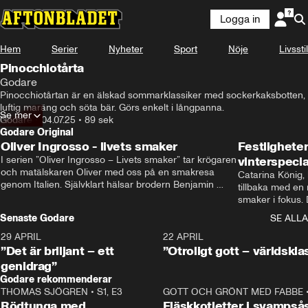
Logga in
Hem
Serier
Nyheter
Sport
Nöje
Livsstil
Pinocchiotårta
Godare
Pinocchiotårtan är en älskad sommarklassiker med sockerkaksbotten, 
luftig maräng och söta bär. Görs enkelt i långpanna.
Se mer
Godare
•
04.07.25
•
89 sek
Godare Original
Oliver Ingrosso - livets smaker
Festlighete
I serien ”Oliver Ingrosso – Livets smaker” tar krögaren 
vinterspecia
och matälskaren Oliver med oss på en smakresa 
Catarina König, 
genom Italien. Självklart hälsar brodern Benjamin 
tillbaka med en
Ingrosso på i Rom.
smaker i fokus. D
julfavoriter och 
Senaste Godare
SE ALLA
succé.
29 APRIL
0:50
22 APRIL
”Det är briljant – ett
”Otroligt gott – världskla
genidrag”
Godare rekommenderar
THOMAS SJÖGREN
•
S1, E3
13:56
GOTT OCH GRÖNT MED FABBE
Rödtunga med
Fläskkotletter i svampså