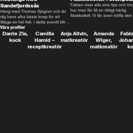
Sandefjordssås
Fabian visar alla sina tips och tric
hur man får till en riktigt härlig 
Häng med Thomas Sjögren och lär 
fläskkotlett. Vi får även träffa den 
dig hans allra bästa knep för att 
före detta schlagerkungen Fredrik
tillaga en hel fisk. I detta avsnitt blir 
som lämnat stan och sadlat om till
Våra profiler
de helstekt rödtunga med 
grisbonde på Gotland.
sandefjordssås och en magisk sallad 
Dante Zia,
Camilla
Anja Allvin,
Amanda
Fabia
på pepparrot och äpple.
kock
Hamid –
matkreatör
Wiger,
Joha
receptkreatör
matkreatör
k