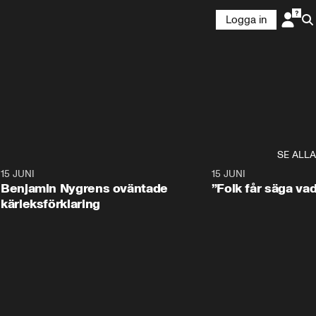
Logga in
SE ALLA
9
15 JUNI
0:22
15 JUNI
Benjamin Nygrens oväntade
”Folk får säga vad
kärleksförklaring