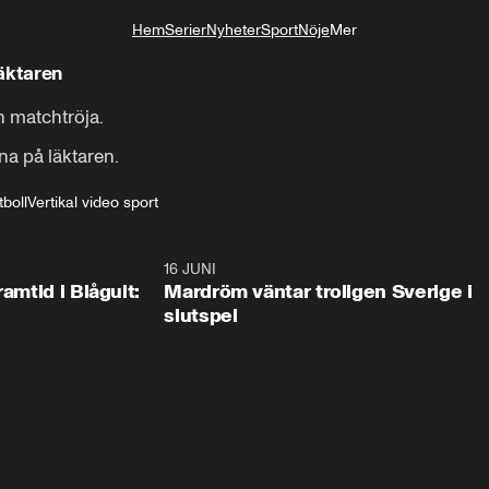
Hem
Serier
Nyheter
Sport
Nöje
Mer
Livsstil
läktaren
n matchtröja.

nna på läktaren.
tboll
Vertikal video sport
0:24
16 JUNI
0:2
ramtid i Blågult:
Mardröm väntar troligen Sverige i
slutspel