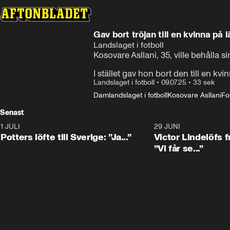
Gav bort tröjan till en kvinna på 
Landslaget i fotboll
Kosovare Asllani, 35, ville behålla si
I stället gav hon bort den till en kvi
Landslaget i fotboll
•
09.07.25
•
33 sek
Damlandslaget i fotboll
Kosovare Asllani
Fo
Senast
1 JULI
0:30
29 JUNI
Potters löfte till Sverige: ”Ja...”
Victor Lindelöfs f
”Vi får se...”