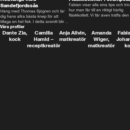
Sandefjordssås
Fabian visar alla sina tips och tric
hur man får till en riktigt härlig 
Häng med Thomas Sjögren och lär 
fläskkotlett. Vi får även träffa den 
dig hans allra bästa knep för att 
före detta schlagerkungen Fredrik
tillaga en hel fisk. I detta avsnitt blir 
som lämnat stan och sadlat om till
Våra profiler
de helstekt rödtunga med 
grisbonde på Gotland.
sandefjordssås och en magisk sallad 
Dante Zia,
Camilla
Anja Allvin,
Amanda
Fabia
på pepparrot och äpple.
kock
Hamid –
matkreatör
Wiger,
Joha
receptkreatör
matkreatör
k