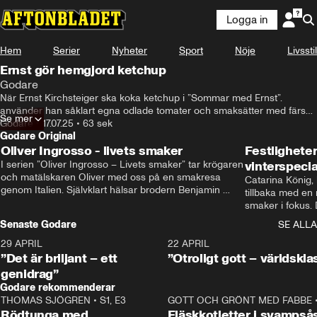
Logga in
Hem
Serier
Nyheter
Sport
Nöje
Livsstil
Ernst gör hemgjord ketchup
Godare
När Ernst Kirchsteiger ska koka ketchup i ”Sommar med Ernst”. 
använder han såklart egna odlade tomater och smaksätter med färsk 
Se mer
basilika. Men knepet som gör hans ketchup extra god är att han 
Godare
•
17.07.25
•
63 sek
bryner tomatpuré och råsocker.
Godare Original
Oliver Ingrosso - livets smaker
Festlighete
I serien ”Oliver Ingrosso – Livets smaker” tar krögaren 
vinterspecia
och matälskaren Oliver med oss på en smakresa 
Catarina König, 
genom Italien. Självklart hälsar brodern Benjamin 
tillbaka med en
Ingrosso på i Rom.
smaker i fokus. D
julfavoriter och 
Senaste Godare
SE ALLA
succé.
29 APRIL
0:50
22 APRIL
”Det är briljant – ett
”Otroligt gott – världskla
genidrag”
Godare rekommenderar
THOMAS SJÖGREN
•
S1, E3
13:56
GOTT OCH GRÖNT MED FABBE
Rödtunga med
Fläskkotletter i svampså